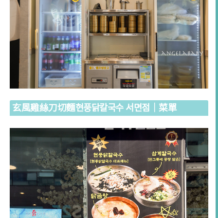
玄風雞絲刀切麵현풍닭칼국수 서면점
｜菜單