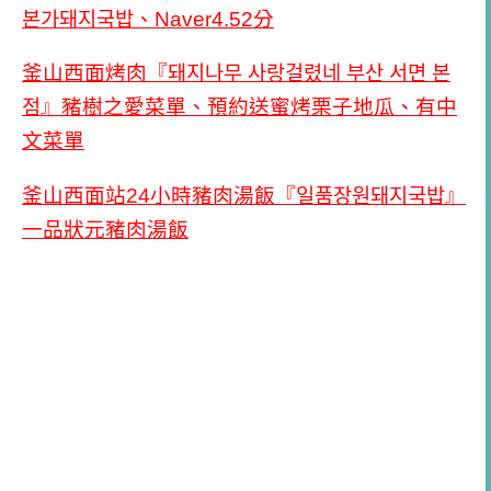
본가돼지국밥、Naver4.52分
釜山西面烤肉『돼지나무 사랑걸렸네 부산 서면 본
점』豬樹之愛菜單、預約送蜜烤栗子地瓜、有中
文菜單
釜山西面站24小時豬肉湯飯『일품장원돼지국밥』
一品狀元豬肉湯飯