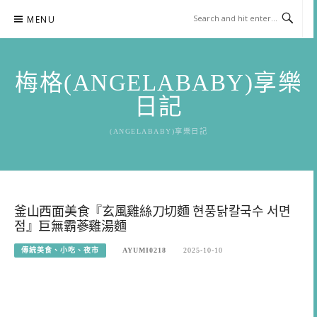
Skip
MENU
to
content
梅格(ANGELABABY)享樂
日記
(ANGELABABY)享樂日記
釜山西面美食『玄風雞絲刀切麵 현풍닭칼국수 서면
점』巨無霸蔘雞湯麵
傳統美食、小吃、夜市
AYUMI0218
2025-10-10