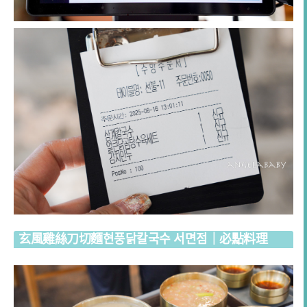
玄風雞絲刀切麵현풍닭칼국수 서면점
｜必點料理