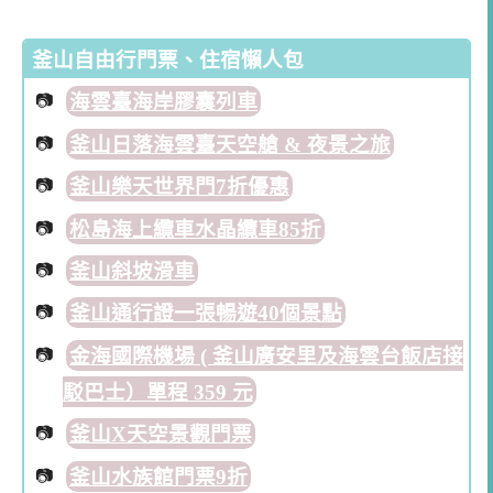
釜山自由行門票、住宿懶人包
海雲臺海岸膠囊列車
釜山日落海雲臺天空艙 & 夜景之旅
釜山樂天世界門7折優惠
松島海上纜車水晶纜車85折
釜山斜坡滑車
釜山通行證一張暢遊40個景點
金海國際機場 ( 釜山廣安里及海雲台飯店接
駁巴士）單程 359 元
釜山X天空景觀門票
釜山水族館門票9折