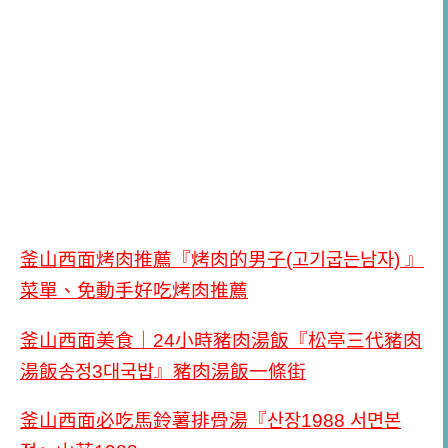
釜山西面烤肉推薦『烤肉的男子(고기굽는남자) 』
菜單、免動手好吃烤肉推薦
釜山西面美食｜24小時豬肉湯飯『松亭三代豬肉
湯飯송정3대국밥』豬肉湯飯一條街
釜山西面必吃馬鈴薯排骨湯『산장1988 서면본