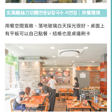
玄風雞絲刀切麵현풍닭칼국수 서면점
｜用餐環境
用餐空間寬敞、落地玻璃白天採光很好，桌面上
有平板可以自己點餐，結帳也是桌邊刷卡