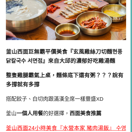
釜山西面巨無霸平價美食『玄風雞絲刀切麵현풍
닭칼국수 서면점』來自大邱的濃郁好吃雞湯麵
整隻雞腿霸氣上桌，麵條底下還有粥？？？說有
多撐就有多撐
搭配餃子、白切肉跟滿漢全席一樣豐盛XD
釜山
一個人用餐
的好選擇，
西面美食推薦
釜山西面24小時美食『水營本家 豬肉湯飯』 수영