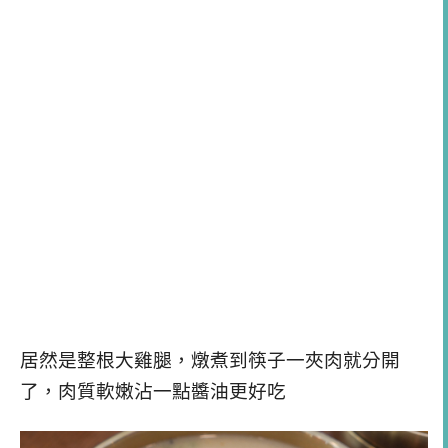
居然是整根大雞腿，燉煮到筷子一夾肉就分開
了，肉質軟嫩沾一點醬油更好吃