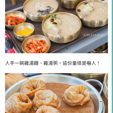
人手一碗雞湯麵、雞湯粥，這份量很是嚇人！