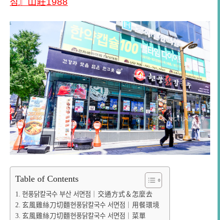
점』山莊1988
Table of Contents
현풍닭칼국수 부산 서면점｜交通方式＆怎麼去
玄風雞絲刀切麵현풍닭칼국수 서면점｜用餐環境
玄風雞絲刀切麵현풍닭칼국수 서면점｜菜單