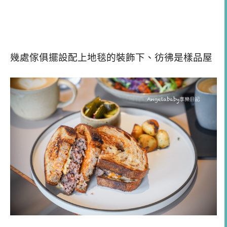
幾處傢俱擺設配上地毯的裝飾下、彷彿是樣品屋