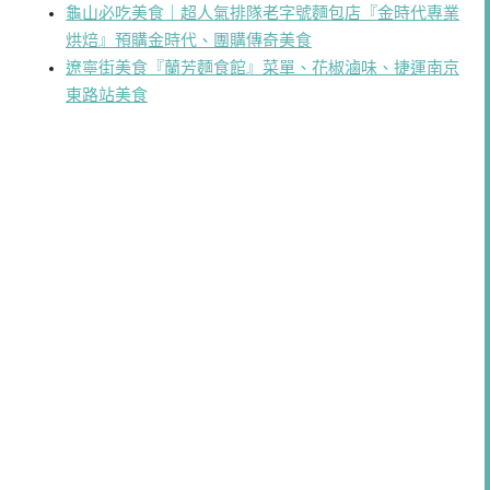
龜山必吃美食｜超人氣排隊老字號麵包店『金時代專業
烘焙』預購金時代、團購傳奇美食
遼寧街美食『蘭芳麵食館』菜單、花椒滷味、捷運南京
東路站美食