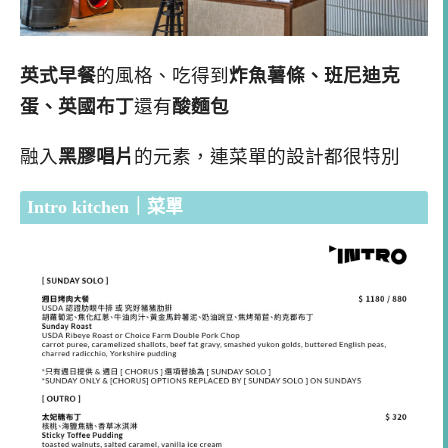
英式早餐
的風格、吃得到
炸魚薯條、班尼迪克
蛋、英國布丁
還有
酸麵包
融入
黑膠唱片
的元素，連菜單的設計都很特別
Intro kitchen｜菜單