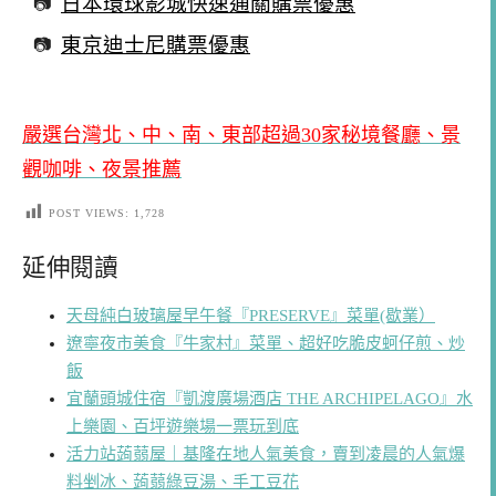
日本環球影城快速通關購票優惠
東京迪士尼購票優惠
嚴選台灣北、中、南、東部超過30家秘境餐廳、景
觀咖啡、夜景推薦
POST VIEWS:
1,728
延伸閱讀
天母純白玻璃屋早午餐『PRESERVE』菜單(歇業）
遼寧夜市美食『牛家村』菜單、超好吃脆皮蚵仔煎、炒
飯
宜蘭頭城住宿『凱渡廣場酒店 THE ARCHIPELAGO』水
上樂園、百坪遊樂場一票玩到底
活力站蒟蒻屋｜基隆在地人氣美食，賣到凌晨的人氣爆
料剉冰、蒟蒻綠豆湯、手工豆花