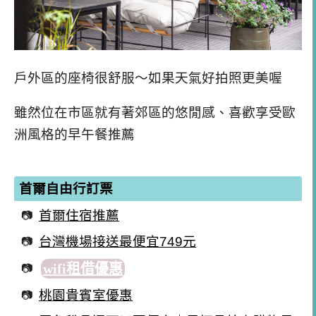
戶外區的座椅很舒服～如果天氣好拍照更美喔
雖然位在市區就有著郊區的悠閒感、喜歡享受歐
洲風格的早午餐推薦
首爾自由行訂票
首爾住宿推薦
台灣機場接送最便宜749元
wifi租借優惠
桃園貴賓室優惠