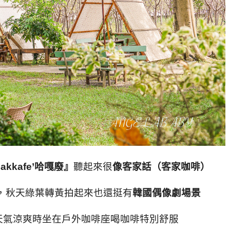
akkafe’
哈嘎廢』
聽起來很
像客家話（客家咖啡）
，秋天綠葉轉黃拍起來也還挺有
韓國偶像劇場景
天氣涼爽時坐在戶外咖啡座喝咖啡特別舒服