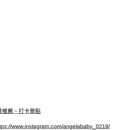
景推薦、打卡景點
ttps://www.instagram.com/angelababy_0218/