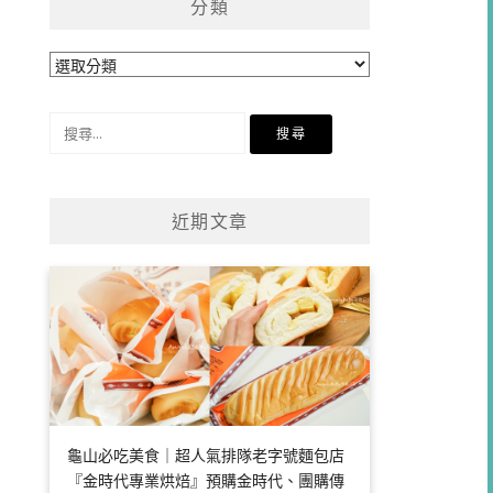
分類
分
類
搜
尋
關
鍵
近期文章
字:
龜山必吃美食｜超人氣排隊老字號麵包店
『金時代專業烘焙』預購金時代、團購傳