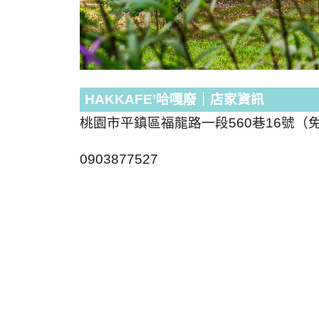
HAKKAFE’
哈嘎廢｜店家資訊
桃園市平鎮區福龍路一段
560
巷
16
號（
0903877527