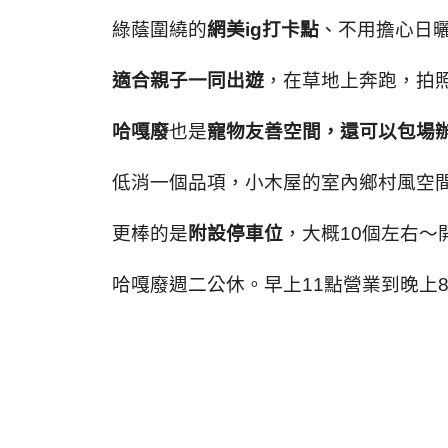
綠蔭圍繞的
網美
ig
打卡點
、不用擔心日
適合親子一同出遊
，在草地上奔跑，拍
哈嘎廢
也是
寵物友善空間，還可以包場
低消一個品項
，小木屋的室內鄉村風空
更棒的是
附設停車位
，大概
10
個左右～
哈嘎廢週二公休。早上
11
點營業到晚上