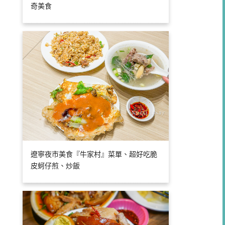
奇美食
遼寧夜市美食『牛家村』菜單、超好吃脆
皮蚵仔煎、炒飯