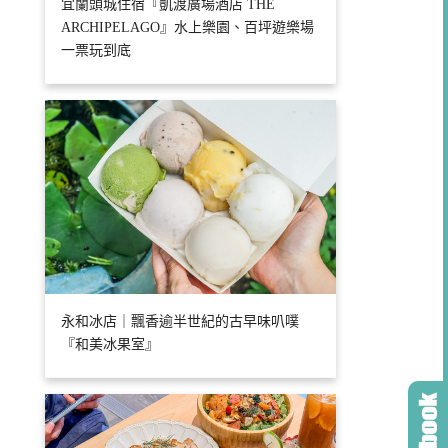
宜蘭頭城住宿『凱渡廣場酒店 THE
ARCHIPELAGO』水上樂園、百坪遊樂場
一票玩到底
永和冰店｜飄香逾半世紀的古早味叭噗
『和美冰果室』