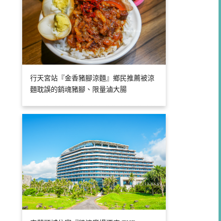
行天宮站『金香豬腳涼麵』鄉民推薦被涼
麵耽誤的銷魂豬腳、限量滷大腸