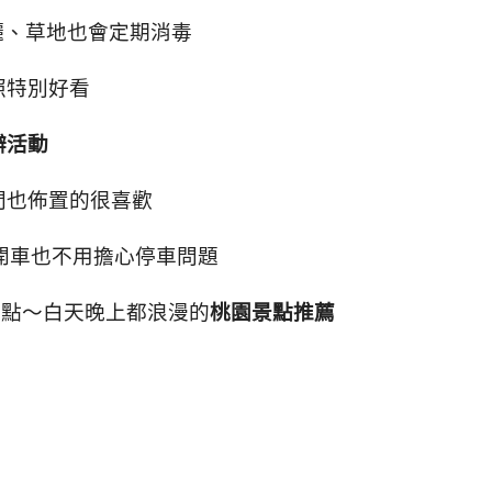
曬、草地也會定期消毒
照特別好看
辦活動
間也佈置的很喜歡
開車也不用擔心停車問題
8
點～白天晚上都浪漫的
桃園景點推薦