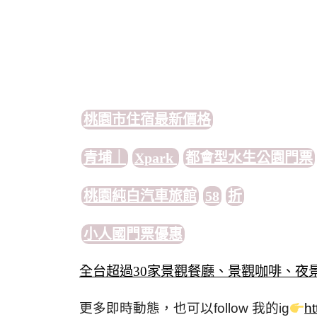
桃園市住宿最新價格
青埔｜
Xpark
都會型水生公園門票
桃園純白汽車旅館
58
折
小人國門票優惠
全台超過
30
家景觀餐廳、景觀咖啡、夜
更多即時動態，也可以
follow
我的
ig
h