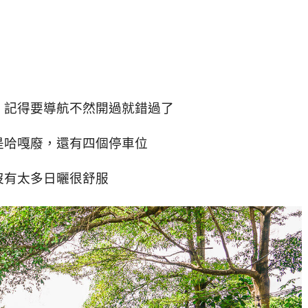
，記得要導航不然開過就錯過了
是哈嘎廢，還有四個停車位
沒有太多日曬很舒服