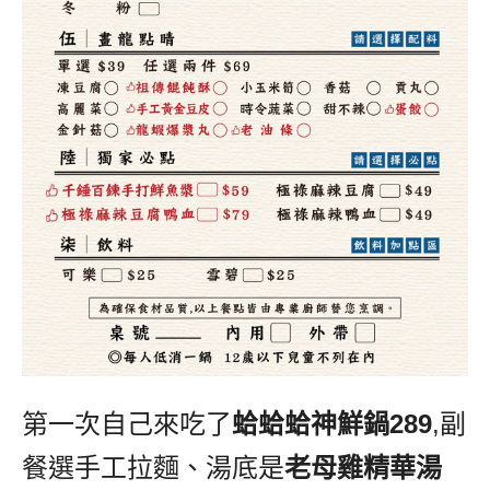
第一次自己來吃了
蛤蛤蛤神鮮鍋
289
,
副
餐選手工拉麵、湯底是
老母雞精華湯