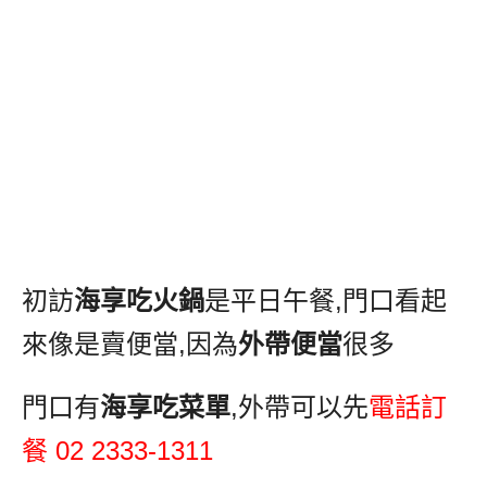
初訪
海享吃火鍋
是平日午餐
,
門口看起
來像是賣便當
,
因為
外帶便當
很
多
門口有
海享吃菜單
,
外帶可以先
電話訂
餐
02 2333-1311