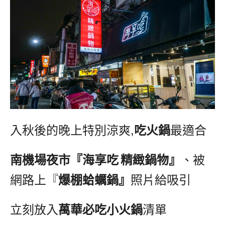
入秋後的晚上特別涼爽
,
吃火鍋
最適合
南機場夜市『海享吃
精緻鍋物』
、被
網路上『
爆棚蛤蠣鍋』
照片給吸引
立刻放入
萬華必吃小火鍋
清單