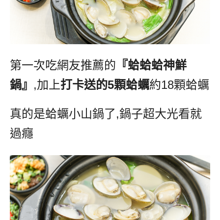
第一次吃網友推薦的
『蛤蛤蛤神鮮
鍋』
,
加上
打卡送的
5
顆蛤蠣
約
18
顆蛤蠣
真的是蛤蠣小山鍋了
,
鍋子超大光看就
過癮