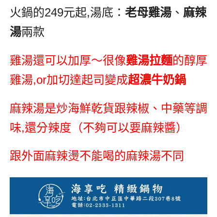
火鍋的
249
元起
,
湯底：
老母雞湯
、
麻辣
湯
兩款
雞湯還可以加厚～很像
雞湯拉麵
的醇厚
雞湯
,or
加切達起司變成
超濃牛奶鍋
麻辣湯是炒海鮮乾貨跟辣椒、中藥等調
味
,
還分辣度（不夠可以要麻辣醬）
跟外面麻辣燙不能喝的麻辣湯不同