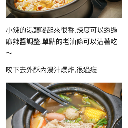
小辣的湯頭喝起來很香
,
辣度可以透過
麻辣醬調整
,
單點的老油條可以沾著吃
～
咬下去外酥內湯汁爆炸
,
很過癮