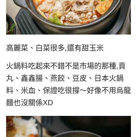
高麗菜、白菜很多
,
還有甜玉米
火鍋料吃起來不錯不是市場的那種
,
貢
丸、鑫鑫腸、燕餃、豆皮、日本火鍋
料、米血、保證吃很撐～好像不用烏龍
麵也沒關係
XD