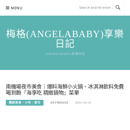
Skip
MENU
to
content
梅格(ANGELABABY)享樂
日記
(ANGELABABY)享樂日記
南機場夜市美食｜爆料海鮮小火鍋、冰淇淋飲料免費
喝到飽『海享吃 精緻鍋物』菜單
傳統美食、小吃、夜市
AYUMI0218
2021-10-31