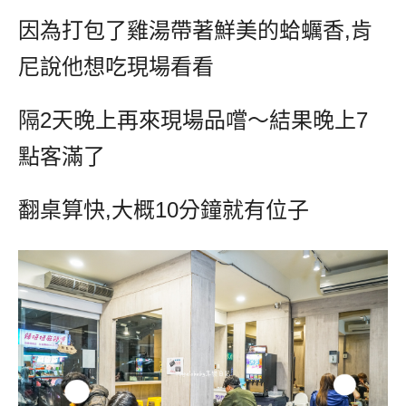
因為打包了雞湯帶著鮮美的蛤蠣香
,
肯
尼說他想吃現場看看
隔
2
天晚上再來現場品嚐～結果晚上
7
點客滿了
翻桌算快
,
大概
10
分鐘就有位子