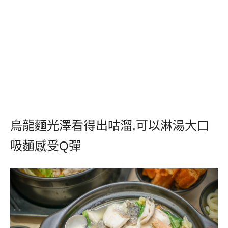
烏龍麵光澤看得出咕溜
,
可以淋湯大口
吸麵感受
Q
彈