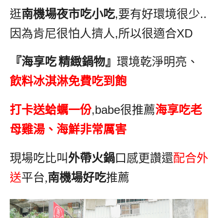
逛
南機場夜市吃小吃
,
要有好環境很少
..
因為肯尼很怕人擠人
,
所以很適合
XD
『海享吃
精緻鍋物』
環境乾淨明亮、
飲料冰淇淋免費吃到飽
打卡送蛤蠣一份
,babe
很推薦
海享吃老
母雞湯、海鮮非常厲害
現場吃比叫
外帶火鍋
口感更讚還
配合外
送
平台
,
南機場好吃
推薦