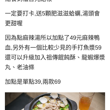
一定要打卡
,
送
5
顆肥滋滋蛤蠣
,
湯頭會
更甜喔
因為點麻辣湯所以加點了
49
元麻辣鴨
血
,
另外有一個比較少見的手打魚漿
59
還可以升級加入祖傳餛飩酥、龍蝦爆漿
丸、老油條
加點是單點
39,
兩款
69