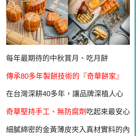
每年最期待的中秋賞月、吃月餅
傳承
80
多年製餅技術的『奇華餅家』
在台灣深耕
40
多年，讓品牌深植人心
奇華堅持手工、無防腐劑
吃起來最安心
細膩綿密的金黃薄皮夾入真材實料的內