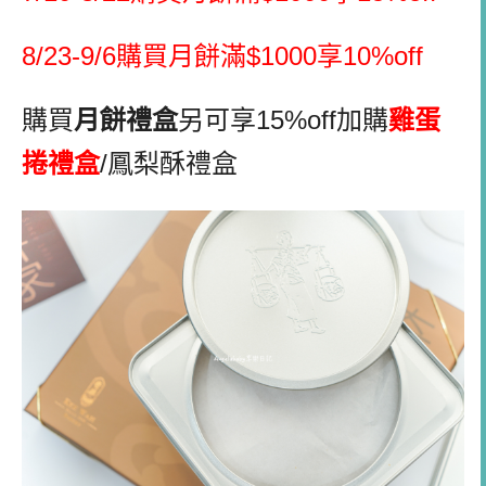
8/23-9/6
購買月餅滿
$1000
享
10%off
購買
月餅禮盒
另可享
15%off
加購
雞蛋
捲禮盒
/
鳳梨酥禮盒