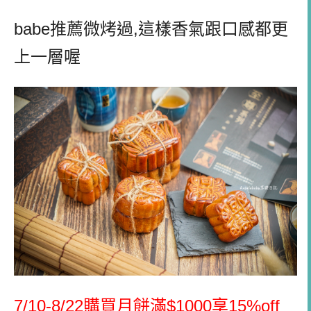
babe
推薦微烤過
,
這樣香氣跟口感都更
上一層喔
7/10-8/22
購買月餅滿
$1000
享
15%off