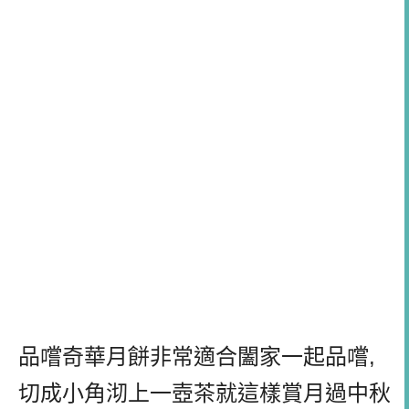
品嚐奇華月餅非常適合闔家一起品嚐
,
切成小角沏上一壺茶就這樣賞月過中秋