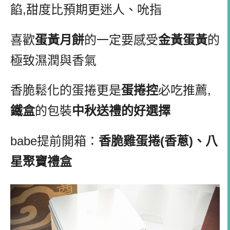
餡
,
甜度比預期更迷人、
吮指
喜歡
蛋黃月餅
的一定要感受
金黃蛋黃
的
極致濕潤與香氣
香脆鬆化的蛋捲更是
蛋捲控
必吃推薦
,
鐵盒
的包裝
中秋送禮的好選擇
babe
提前開箱：
香脆雞蛋捲
(
香蔥
)
、八
星聚寶禮盒