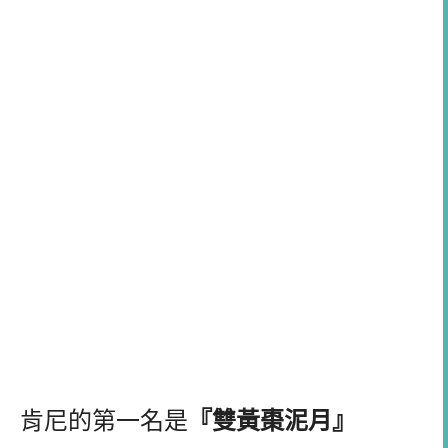
肯尼的第一名是
『
雙黃棗泥月』