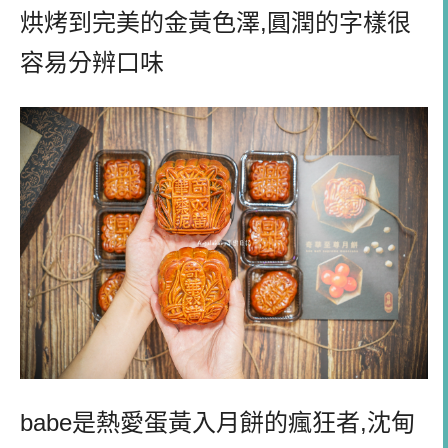
烘烤到完美的金黃色澤
,
圓潤的字樣很
容易分辨口味
babe
是熱愛蛋黃入月餅的瘋狂者
,
沈甸