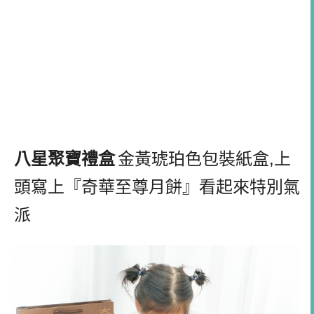
八星聚寶禮盒
金黃琥珀色包裝紙盒
,
上
頭寫上『奇華至尊月餅』看起來特別氣
派