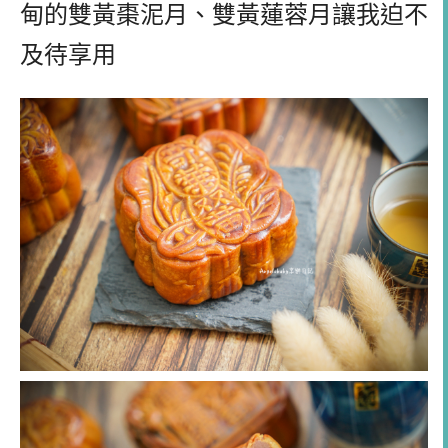
甸的雙黃棗泥月、雙黃蓮蓉月讓我迫不
及待享用