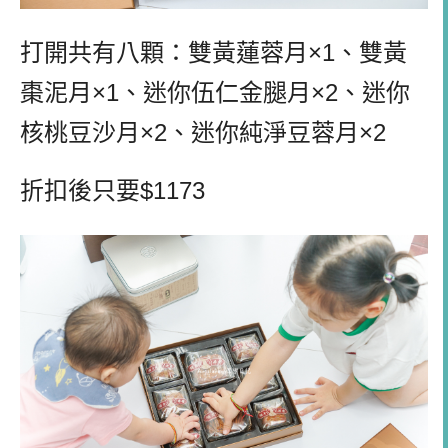
打開共有八顆：雙黃蓮蓉月
×1
、雙黃
棗泥月
×1
、迷你伍仁金腿月
×2
、迷你
核桃豆沙月
×2
、迷你純淨豆蓉月
×2
折扣後只要$
1173