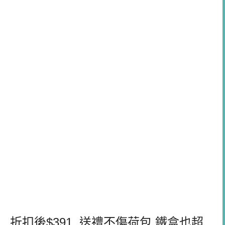
折扣後
$391..
送禮不傷荷包
,
鐵盒也超