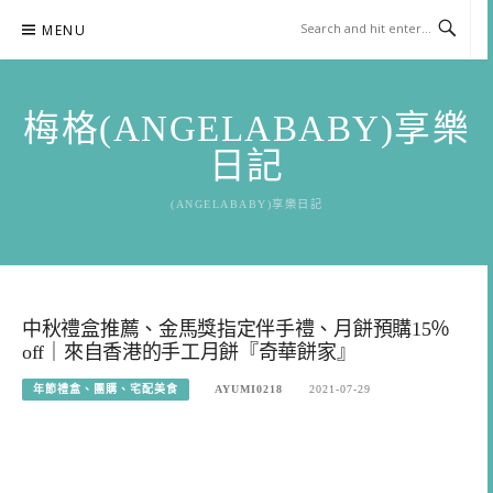
Skip
MENU
to
content
梅格(ANGELABABY)享樂
日記
(ANGELABABY)享樂日記
中秋禮盒推薦、金馬獎指定伴手禮、月餅預購15％
off｜來自香港的手工月餅『奇華餅家』
年節禮盒、團購、宅配美食
AYUMI0218
2021-07-29