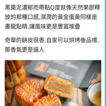
黑棗泥濃郁而帶點
Q
度就像天然果膠釋
放的那種口感
,
濕潤的黃金蛋黃同樣是
畫龍點睛
,
讓風味更是豐富堆疊
奇華的餅皮很香
,
自家可以烘烤後品嚐
,
那香氣更是逼人