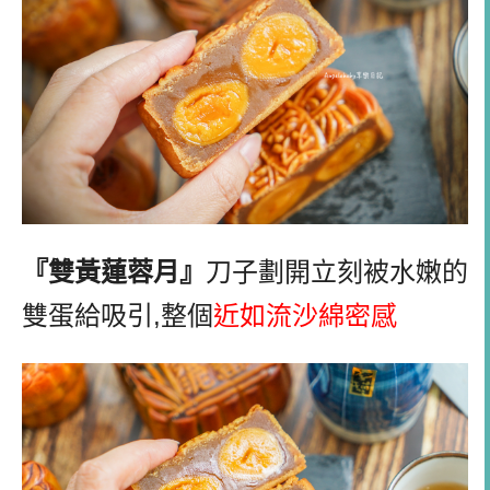
『雙黃蓮蓉月』
刀子劃開立刻被水嫩的
雙蛋給吸引
,
整個
近如流沙綿密感