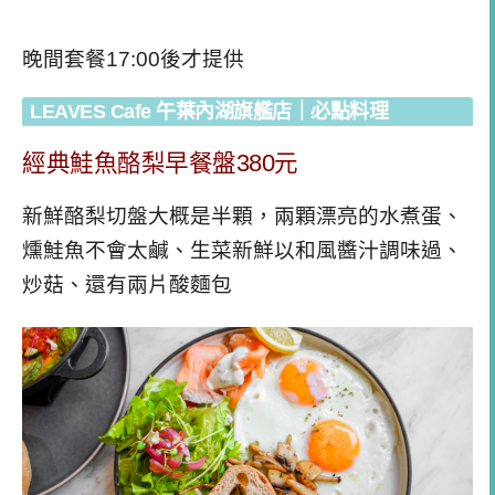
晚間套餐17:00後才提供
LEAVES Cafe 午葉內湖旗艦店｜必點料理
經典鮭魚酪梨早餐盤380元
新鮮酪梨切盤大概是半顆，兩顆漂亮的水煮蛋、
燻鮭魚不會太鹹、生菜新鮮以和風醬汁調味過、
炒菇、還有兩片酸麵包