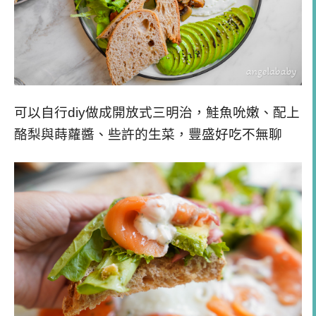
可以自行diy做成開放式三明治，鮭魚吮嫩、配上
酪梨與蒔蘿醬、些許的生菜，豐盛好吃不無聊