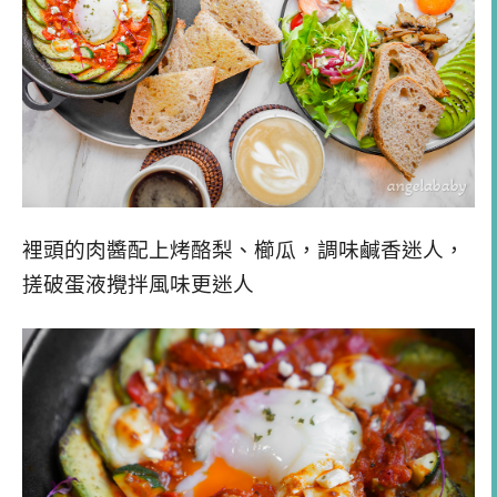
裡頭的肉醬配上烤酪梨、櫛瓜，調味鹹香迷人，
搓破蛋液攪拌風味更迷人