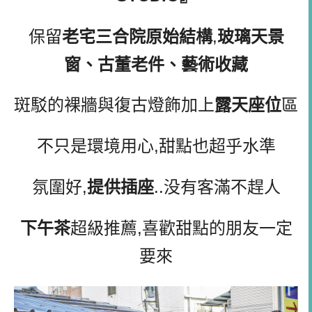
保留
老宅三合院原始結構
,
玻璃天景
窗、古董老件、藝術收藏
斑駁的裸牆與復古燈飾加上
露天座位
區
不只是環境用心,甜點也超乎水準
氛圍好,
提供插座
..没有客滿不趕人
下午茶
超級推薦,喜歡甜點的朋友一定
要來