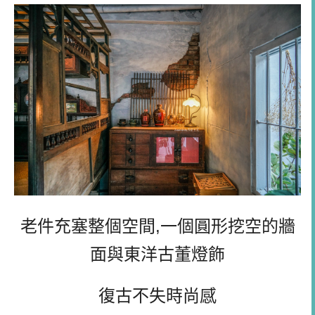
老件充塞整個空間,一個圓形挖空的牆
面與東洋古董燈飾
復古不失時尚感