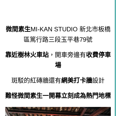
微間素生
MI-KAN STUDIO 新北市板橋
區篤行路三段玉平巷79號
靠近樹林火車站
，開車旁邊有
收費停車
場
斑駁的紅磚牆還有
網美打卡牆
設計
難怪
微間素生
一開幕立刻成為熱門地標