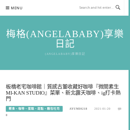
Skip
MENU
to
content
梅格(ANGELABABY)享樂
日記
(ANGELABABY)享樂日記
板橋老宅咖啡館｜質感古董收藏好咖啡『微間素生
MI-KAN STUDIO』菜單、新北露天咖啡、ig打卡熱
門
輕食、咖啡、蛋糕、甜點、麵包吐司
AYUMI0218
2021-01-20
0