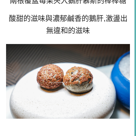
兩根覆盆莓果夾入鵝肝慕斯的棒棒糖
酸甜的滋味與濃郁鹹香的鵝肝,激盪出
無違和的滋味