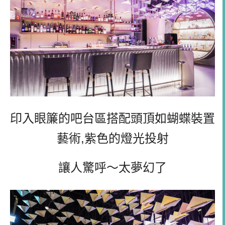
印入眼簾的吧台區搭配頭頂如蝴蝶裝置
藝術,紫色的燈光投射
讓人驚呼～太夢幻了