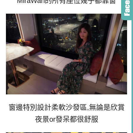
MiraWan的所有座位幾乎都靠窗
窗邊特別設計柔軟沙發區,無論是欣賞
夜景or發呆都很舒服