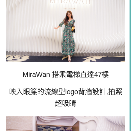
MiraWan 搭乘
電梯直達47樓
映入眼簾的流線型logo背牆設計,拍照
超吸睛