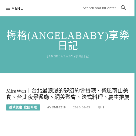
Skip
MENU
to
content
梅格(ANGELABABY)享樂
日記
(ANGELABABY)享樂日記
MiraWan｜台北最浪漫的夢幻約會餐廳、微風南山美
食、台北夜景餐廳、網美聚會、法式料理、慶生推薦
義式餐廳.歐陸料理
AYUMI0218
2020-06-09
1