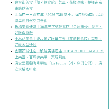
遼寧街美食『蘭芳麵食館』菜單、花椒滷味、捷運南京
東路站美食
北海岸一日遊推薦『2026 福爾摩沙北海岸藝術季』以流
域串連自然空間藝術
板橋美食便當｜30年老字號便當店『金冠排骨』菜單、
好吃雞腿飯
士林站美食｜鄉村風好吃早午餐『花嶼輕食館』菜單、
好吃木盆沙拉
宜蘭頭城住宿『凱渡廣場酒店 THE ARCHIPELAGO』水
上樂園、百坪遊樂場一票玩到底
廣安里景觀咖啡麵包『La Feuille（라푀유 광안점）』廣
安大橋咖啡廳