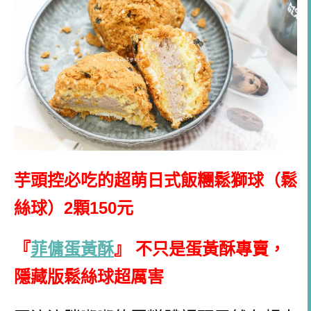
芋頭控必吃的超萌日式飯糰鬆獅球（鬆
絲球）2顆150元
『
菲傭蛋黃酥
』 不只是蛋黃酥專賣，
隱藏版鬆絲球超厲害