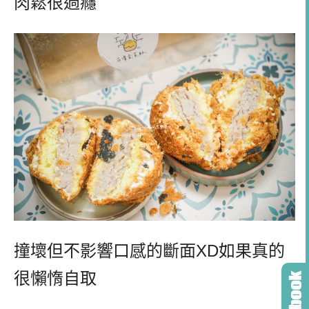
肉鬆很過癮
撞壞但不影響口感的斷面XD如果真的
很懶惰自取