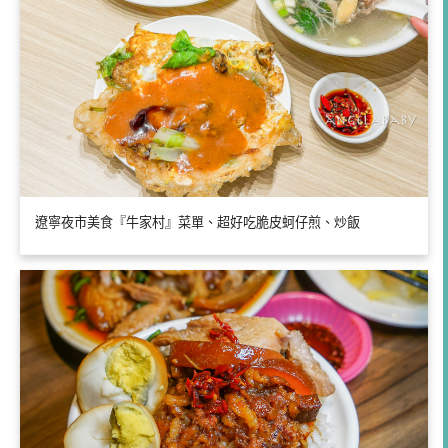
遼寧夜市美食『牛家村』菜單、超好吃脆皮蚵仔煎、炒飯