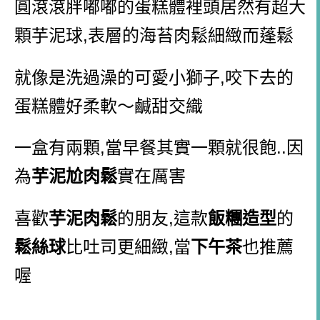
圓滾滾胖嘟嘟的蛋糕體裡頭居然有超大
顆芋泥球,表層的海苔肉鬆細緻而蓬鬆
就像是洗過澡的可愛小獅子,咬下去的
蛋糕體好柔軟～鹹甜交織
一盒有兩顆,當早餐其實一顆就很飽..因
為
芋泥尬肉鬆
實在厲害
喜歡
芋泥肉鬆
的朋友,這款
飯糰造型
的
鬆絲球
比吐司更細緻,當
下午茶
也推薦
喔