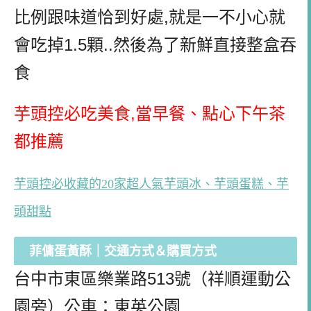
比例跟味道恰到好處,就是一不小心就
會吃掉1.5顆..然後為了新鮮直接整盒吞
食
芋頭控必吃美食,當早餐、點心下午茶
都推薦
芋頭控必收藏的20家超人氣芋頭冰、芋頭蛋糕、芋
頭甜點
菲傭蛋黃酥｜交通方式＆購買方式
台中市東區樂業路513號（祥順運動公
園旁）公車：東英公園