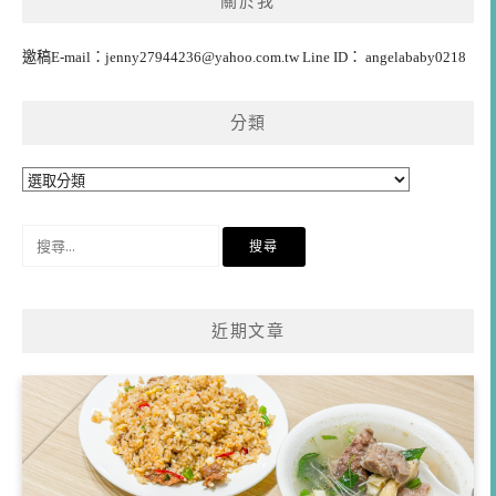
關於我
邀稿E-mail：
jenny27944236@yahoo.com.tw
Line ID： angelababy0218
分類
分
類
搜
尋
關
鍵
近期文章
字: