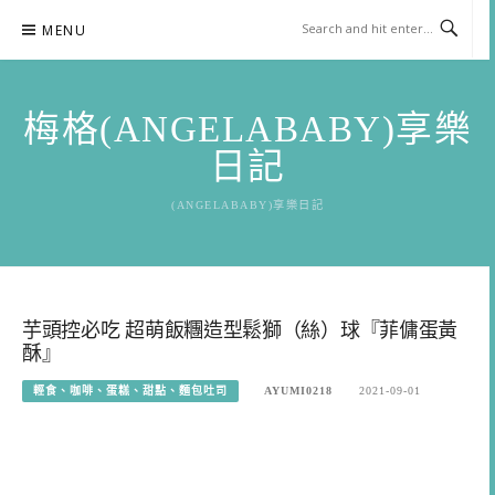
Skip
MENU
to
content
梅格(ANGELABABY)享樂
日記
(ANGELABABY)享樂日記
芋頭控必吃 超萌飯糰造型鬆獅（絲）球『菲傭蛋黃
酥』
輕食、咖啡、蛋糕、甜點、麵包吐司
AYUMI0218
2021-09-01