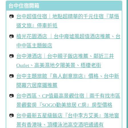
台中住宿開箱
台中超值住宿｜地點超精華的千元住宿『草悟
道文旅』停車折抵
植光花園酒店 ｜台中廢墟風超值酒店推薦、台
中中區主題飯店
台中港酒店｜台中親子飯店推薦、鄰近三井
Outlet、高美濕地夕陽美景、梧棲老街
台中主題旅館『鳥人創意旅店』價格、台中新
開幕穴居摩鐵推薦
台中西區、CP值最高景觀住宿｜兩千有找市區
景觀套房『SOGO勤美旅居 C房』房型價格
台中最新五星級飯店『台中李方艾美』落地窗
景有香港味、頂樓泳池高空酒吧通通有