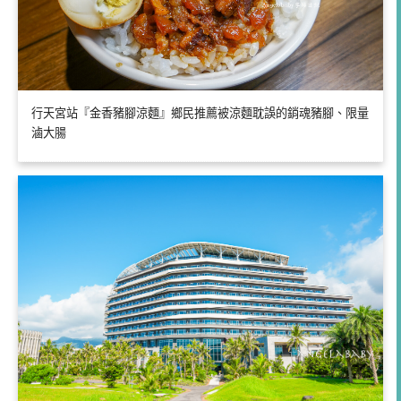
行天宮站『金香豬腳涼麵』鄉民推薦被涼麵耽誤的銷魂豬腳、限量
滷大腸