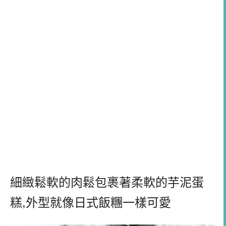
細緻鬆軟的肉鬆包裹著柔軟的芋泥蛋
糕,外型就像日式飯糰一樣可愛