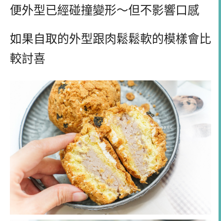
便外型已經碰撞變形～但不影響口感
如果自取的外型跟肉鬆鬆軟的模樣會比
較討喜