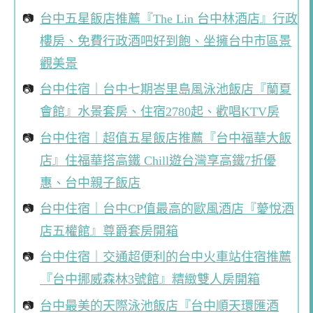
台中五星飯店推薦『The Lin 台中林酒店』行政
樓房、免費行政酒吧好到飽、坐擁台中市區景
觀美景
台中住宿｜台中七期峇里島風泳池飯店『蘭夏
會館』水景套房、住宿2780起、歡唱KTV房
台中住宿｜超值五星飯店推薦『台中福華大飯
店』住福華搭高鐵 Chill遊台灣享高鐵7折優
惠、台中親子飯店
台中住宿｜台中CP值最高的歐風酒店『薆悅酒
店五權館』尊爵套房開箱
台中住宿｜交通超便利的台中火車站住宿推薦
『台中挪威森林3號館』精緻雙人房開箱
台中最美的天際泳池飯店『台中順天環匯酒