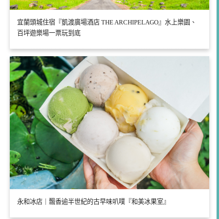
宜蘭頭城住宿『凱渡廣場酒店 THE ARCHIPELAGO』水上樂園、
百坪遊樂場一票玩到底
永和冰店｜飄香逾半世紀的古早味叭噗『和美冰果室』