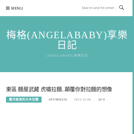
Skip
MENU
to
content
梅格(ANGELABABY)享樂
日記
(ANGELABABY)享樂日記
東區 麵屋武藏 虎嘯拉麵..顛覆你對拉麵的想像
飄洋過海的日本拉麵
AYUMI0218
2013-12-06
0