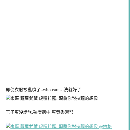
即便衣服被亂噴了..who care…洗就好了
玉子蛋沒話說.熟度適中.蛋黃香濃郁