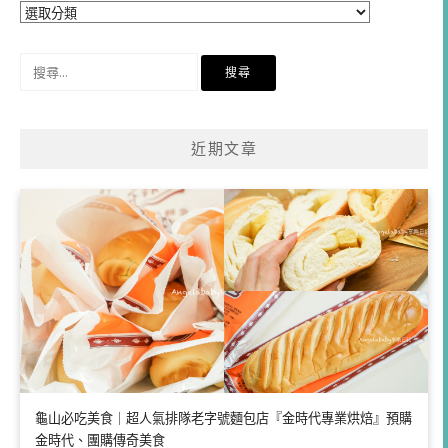
分
類
搜
尋
關
鍵
近期文章
字:
龜山必吃美食｜超人氣排隊老字號麵包店『金時代專業烘焙』預購
金時代、團購傳奇美食