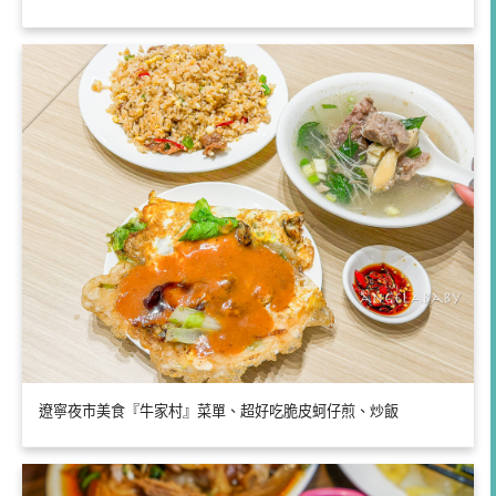
遼寧夜市美食『牛家村』菜單、超好吃脆皮蚵仔煎、炒飯