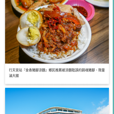
行天宮站『金香豬腳涼麵』鄉民推薦被涼麵耽誤的銷魂豬腳、限量
滷大腸