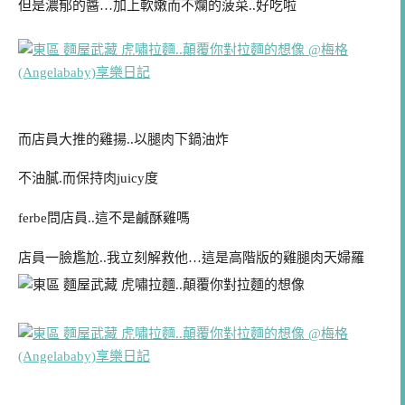
但是濃郁的醬…加上軟嫩而不爛的菠菜..好吃啦
而店員大推的雞揚..以腿肉下鍋油炸
不油膩.而保持肉juicy度
ferbe問店員..這不是鹹酥雞嗎
店員一臉尷尬..我立刻解救他…這是高階版的雞腿肉天婦羅