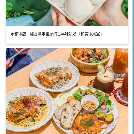
永和冰店｜飄香逾半世紀的古早味叭噗『和美冰果室』