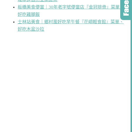
板橋美食便當｜30年老字號便當店『金冠排骨』菜單、
好吃雞腿飯
士林站美食｜鄉村風好吃早午餐『花嶼輕食館』菜單、
好吃木盆沙拉