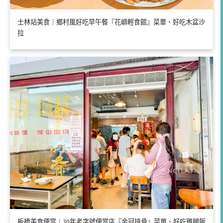
士林站美食｜鄉村風好吃早午餐『花嶼輕食館』菜單、好吃木盆沙
拉
板橋美食便當｜30年老字號便當店『金冠排骨』菜單、好吃雞腿飯