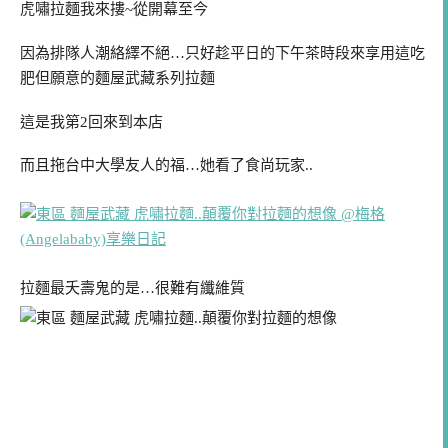
虎嘯拉麵我來摟~從開幕至今
因為排隊人潮絡繹不絕…只好趁平日的下午茶時段來享用這吃
肥但願意的麵屋武藏系列拉麵
這是我第2回來到本店
而且拖台中大學友人的福…她看了食尚玩家..
拉麵最夭壽鬼的是…很難有纖維質