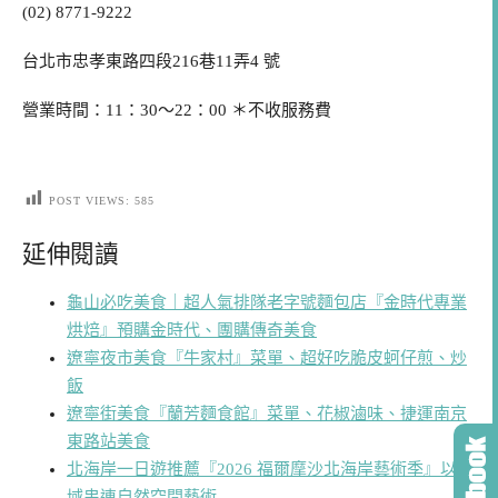
(02) 8771-9222
台北市忠孝東路四段216巷11弄4 號
營業時間：11：30～22：00 ＊不收服務費
POST VIEWS:
585
延伸閱讀
龜山必吃美食｜超人氣排隊老字號麵包店『金時代專業
烘焙』預購金時代、團購傳奇美食
遼寧夜市美食『牛家村』菜單、超好吃脆皮蚵仔煎、炒
飯
遼寧街美食『蘭芳麵食館』菜單、花椒滷味、捷運南京
東路站美食
北海岸一日遊推薦『2026 福爾摩沙北海岸藝術季』以流
域串連自然空間藝術