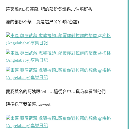
這叉燒肉..很罪惡..肥的部份炙燒過…油脂好香
瘦的部份不柴…真是超ㄕㄨㄚ\嘴(台語)
愛我莫名的阿姨跟ferbe…遠從台中…真嗨森看到他們
姨還送了我茶葉…sweet