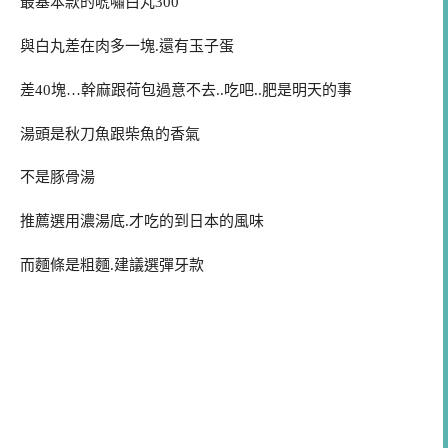
最基本款的唬嘯白丸300
與白丸差在肉多一塊.還有玉子蛋
差40塊…幹麻跟荷包過意不去..吃吧..肥是明天的事
湯頭是秋刀魚跟柴魚的香氣
不是豚骨湯
推薦選用濃湯底.才吃的到日本的風味
而麵條是粗麵.建議選彈牙款