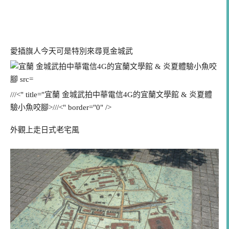
愛插旗人今天可是特別來尋覓金城武
///<" title="宜蘭 金城武拍中華電信4G的宜蘭文學館 & 炎夏體
驗小魚咬腳>///<" border="0" />
外觀上走日式老宅風