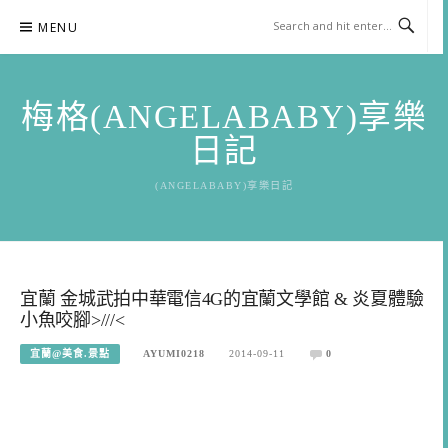
Skip
MENU
to
content
梅格(ANGELABABY)享樂
日記
(ANGELABABY)享樂日記
宜蘭 金城武拍中華電信4G的宜蘭文學館 & 炎夏體驗
小魚咬腳>///<
宜蘭@美食.景點
AYUMI0218
2014-09-11
0