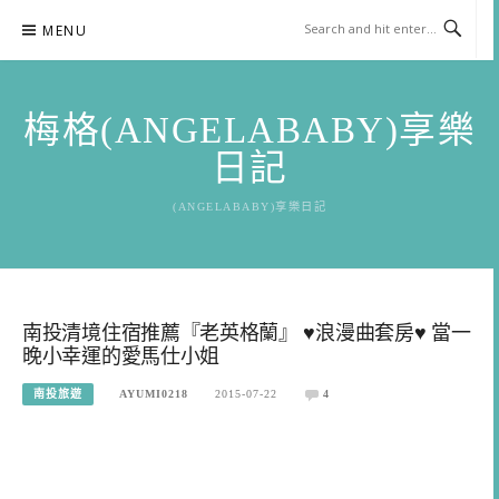
Skip
MENU
to
content
梅格(ANGELABABY)享樂
日記
(ANGELABABY)享樂日記
南投清境住宿推薦『老英格蘭』 ♥浪漫曲套房♥ 當一
晚小幸運的愛馬仕小姐
南投旅遊
AYUMI0218
2015-07-22
4