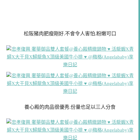
松阪豬肉肥瘦剛好.不會令人害怕.粉嫩可口
養心殿的肉品很優秀.份量也足以三人分食