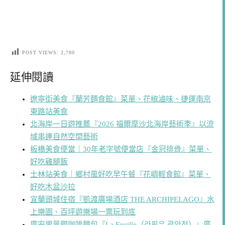
POST VIEWS:
2,780
延伸閱讀
遼寧街美食『蘭芳麵食館』菜單、花椒滷味、捷運南京
東路站美食
北海岸一日遊推薦『2026 福爾摩沙北海岸藝術季』以流
域串連自然空間藝術
板橋美食便當｜30年老字號便當店『金冠排骨』菜單、
好吃雞腿飯
士林站美食｜鄉村風好吃早午餐『花嶼輕食館』菜單、
好吃木盆沙拉
宜蘭頭城住宿『凱渡廣場酒店 THE ARCHIPELAGO』水
上樂園、百坪遊樂場一票玩到底
廣安里景觀咖啡麵包『La Feuille（라푀유 광안점）』廣