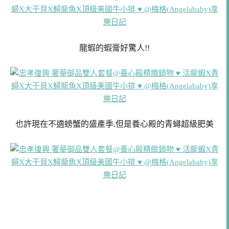
龍蝦的蝦膏好驚人!!
也許現在不適螃蟹的盛產季.但是養心殿的青蟳超級肥美