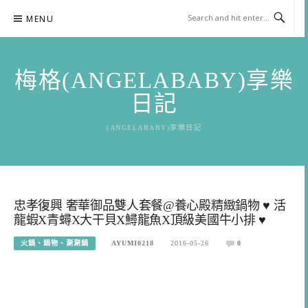
Skip
MENU
to
content
梅格(ANGELABABY)享樂
日記
(ANGELABABY)享樂日記
忠孝復興 奢華御品雙人套餐@養心殿精緻鍋物 ♥ 活
龍蝦X青蟳X大干貝X鱘龍魚X頂級美國牛小排 ♥
火鍋、鍋物、涮涮鍋
AYUMI0218
2016-05-26
0