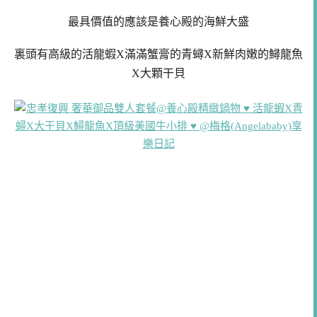
最具價值的應該是養心殿的海鮮大盛
裏頭有高級的活龍蝦X滿滿蟹膏的青蟳X新鮮肉嫩的鱘龍魚
X大顆干貝