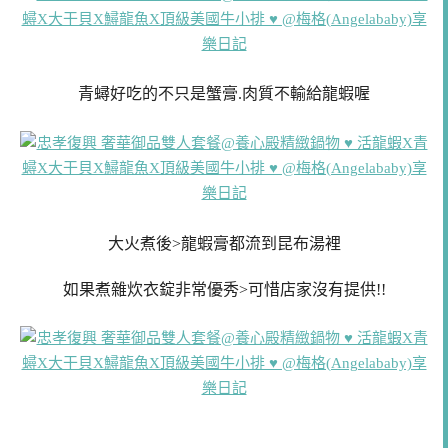
青蟳好吃的不只是蟹膏.肉質不輸給龍蝦喔
大火煮後>龍蝦膏都流到昆布湯裡
如果煮雜炊衣錠非常優秀>可惜店家沒有提供!!