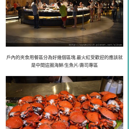
戶內的夾食用餐區分為好幾個區塊.最火紅受歡迎的應該就
是中間這圈海鮮/生魚片/壽司專區