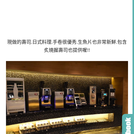
現做的壽司.日式料理.手卷很優秀.生魚片也非常新鮮.包含
炙燒握壽司也提供喔!!