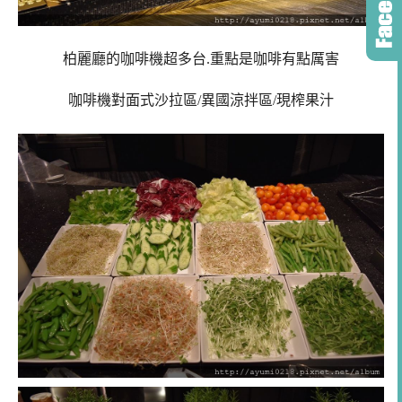
柏麗廳的咖啡機超多台.重點是咖啡有點厲害
咖啡機對面式沙拉區/異國涼拌區/現榨果汁