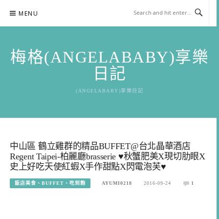
Skip
MENU
to
content
梅格(ANGELABABY)享樂
日記
(ANGELABABY)享樂日記
中山區 鶴立雞群的精品BUFFET@台北晶華酒店
Regent Taipei-柏麗廳brasserie ♥秋蟹肥美X現切肋眼X
史上好吃天使紅蝦X手作甜點X閃電泡芙♥
飯店美食、BUFFET、吃到飽
AYUMI0218
2016-09-24
1