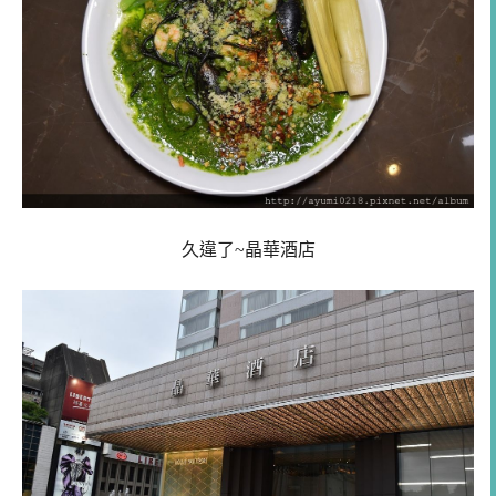
久違了~晶華酒店