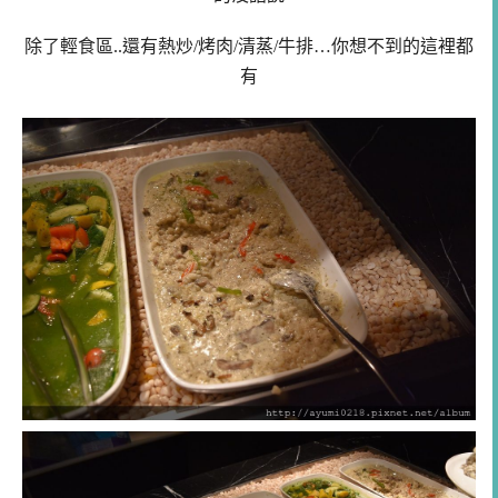
除了輕食區..還有熱炒/烤肉/清蒸/牛排…你想不到的這裡都
有