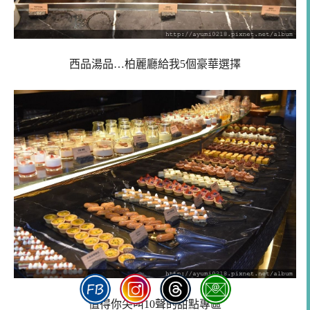
西品湯品…柏麗廳給我5個豪華選擇
值得你尖叫10聲的甜點專區