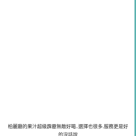
柏麗廳的果汁超級霹靂無敵好喝..選擇也很多.服務更是好
的沒話說