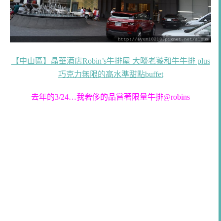
【中山區】晶華酒店Robin’s牛排屋 大啖老饕和牛牛排 plus
巧克力無限的高水準甜點buffet
去年的3/24…我奢侈的品嘗著限量牛排@robins