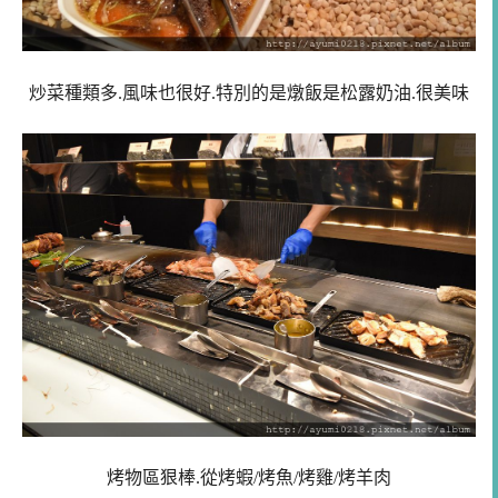
炒菜種類多.風味也很好.特別的是燉飯是松露奶油.很美味
烤物區狠棒.從烤蝦/烤魚/烤雞/烤羊肉