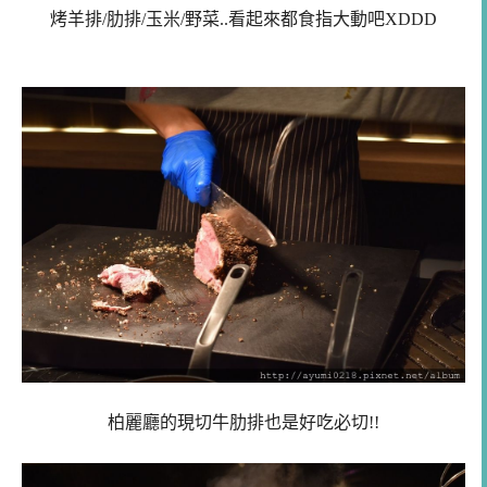
烤羊排/肋排/玉米/野菜..看起來都食指大動吧XDDD
柏麗廳的現切牛肋排也是好吃必切!!