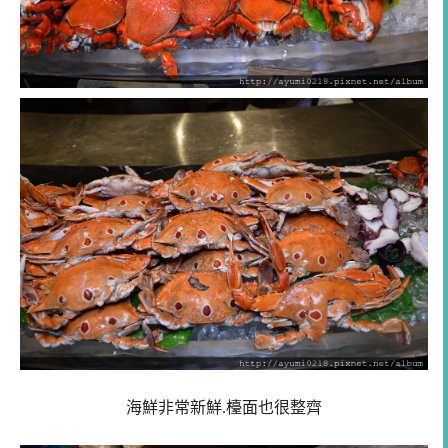
海鮮非常新鮮.檯面也很整齊