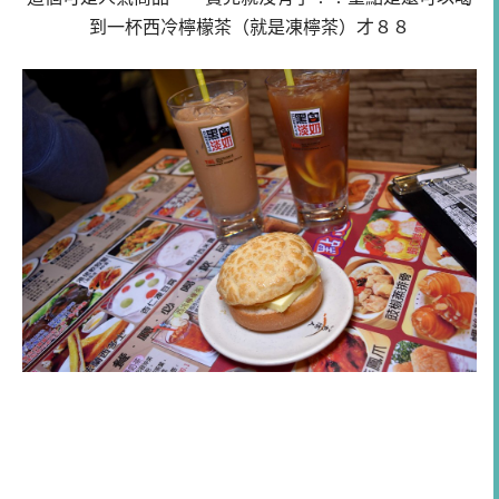
到一杯西冷檸檬茶（就是凍檸茶）才８８