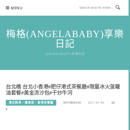
Skip
MENU
to
content
梅格(ANGELABABY)享樂
日記
(ANGELABABY)享樂日記
台北橋 台北小香港#肥仔港式茶餐廳#限量冰火菠蘿
油套餐#黃金流沙包#干炒牛河
港式飲茶、廣東菜、香港茶餐廳
AYUMI0218
2017-01-06
0