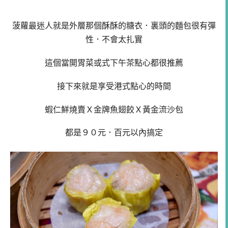
菠蘿最迷人就是外層那個酥酥的糖衣．裏頭的麵包很有彈
性．不會太扎實
這個當開胃菜或式下午茶點心都很推薦
接下來就是享受港式點心的時間
蝦仁鮮燒賣Ｘ金牌魚翅餃Ｘ黃金流沙包
都是９０元．百元以內搞定