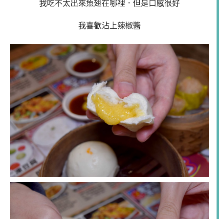
我吃不太出來魚翅在哪裡．但是口感很好
我喜歡沾上辣椒醬