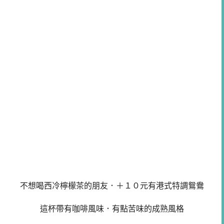
不想喝西冷檸檬茶的朋友．＋１０元有港式特調鴛鴦
這杯帶有咖啡風味．有點苦味的成熟風格