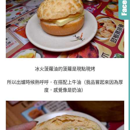
冰火菠蘿油的菠蘿是現點現烤
所以出爐時候熱呼呼．在搭配上牛油（我品嘗起來因為厚
度．感覺像是奶油）