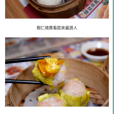
蝦仁燒賣看起來最誘人