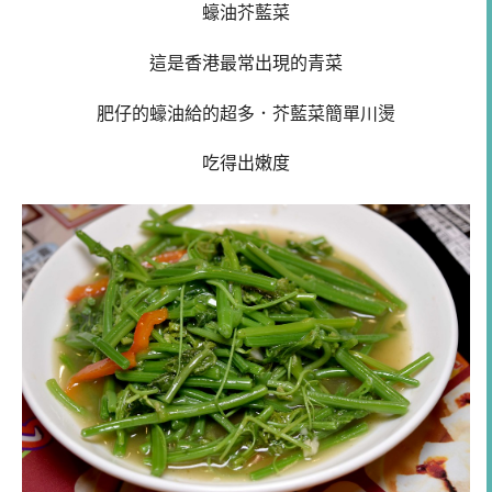
蠔油芥藍菜
這是香港最常出現的青菜
肥仔的蠔油給的超多．芥藍菜簡單川燙
吃得出嫩度