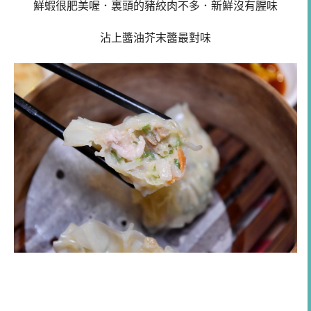
鮮蝦很肥美喔．裏頭的豬絞肉不多．新鮮沒有腥味
沾上醬油芥末醬最對味