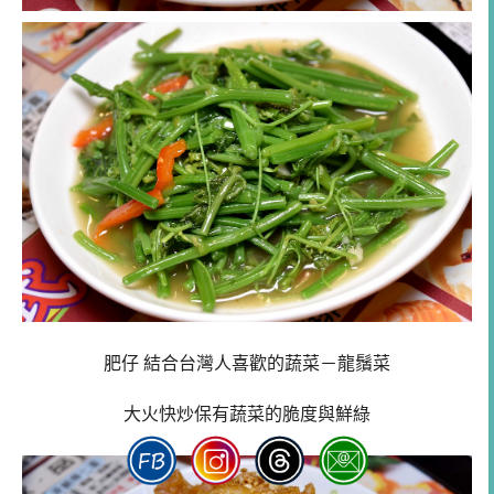
肥仔 結合台灣人喜歡的蔬菜－龍鬚菜
大火快炒保有蔬菜的脆度與鮮綠