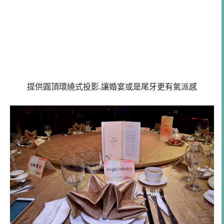
提供圓頂環繞式投影.讓婚宴或是尾牙更有氣派感