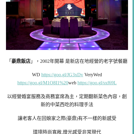
「
豪鼎飯店
」，2002年開幕 是新店在地經營的老字號餐廳
WD
https://goo.gl/JG3xDv
VeryWed
https://goo.gl/M1O8I1%20
web
https://goo.gl/sxf69L
以經營婚宴服務及商務宴席為主，定期翻新菜色內容，創
新的中菜西吃的料理手法
讓老客人在回娘家之際(豪鼎)有不一樣的新感受
環境時尚寬敞.燈光感受非常現代