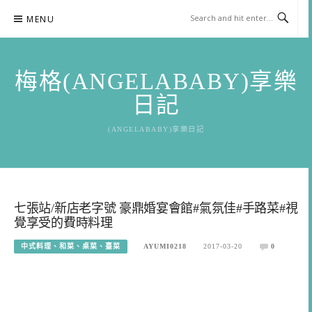
Skip
MENU
to
content
梅格(ANGELABABY)享樂
日記
(ANGELABABY)享樂日記
七張站/新店老字號 豪鼎婚宴會館#氣氛佳#手路菜#視
覺享受的費時料理
中式料理、和菜、桌菜、臺菜
AYUMI0218
2017-03-20
0