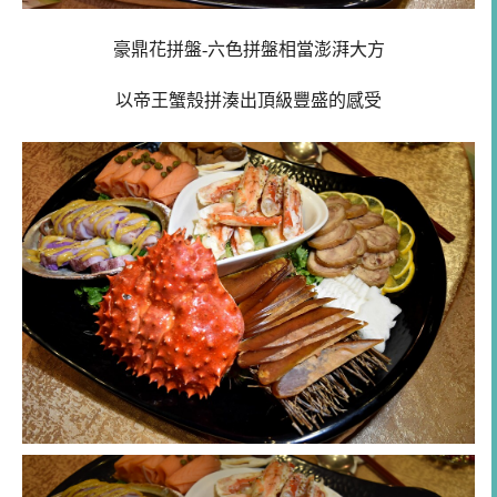
豪鼎花拼盤-六色拼盤相當澎湃大方
以帝王蟹殼拼湊出頂級豐盛的感受