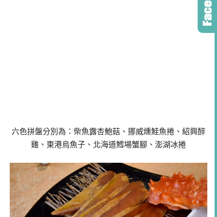
六色拼盤分別為：柴魚露杏鮑菇、挪威燻鮭魚捲、紹興醉
雞、東港烏魚子、北海道鱈場蟹腳、澎湖冰捲