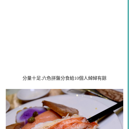
分量十足.六色拼盤分食給10個人綽綽有餘