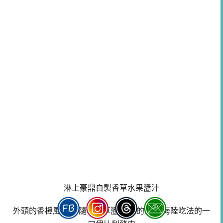
淋上豪鼎自製香草水果醬汁
外頭的香橙風味.伴隨著香草醬.新鮮的扇貝.海陸吃法的一