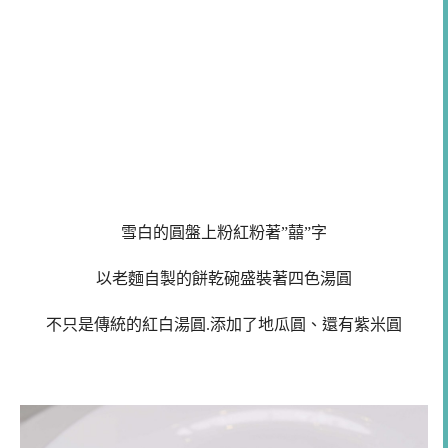
雪白的圓盤上粉紅粉著”囍”字
以老麵自製的餅乾碗盛裝著四色湯圓
不只是傳統的紅白湯圓.添加了
地瓜圓、還有紫米圓