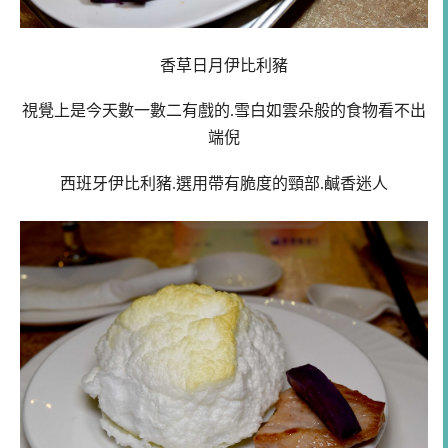
香草日月伊比利豬
視覺上是今天數一數二有戲的.雪白如雲朵般的食物看不出
端倪
西班牙伊比利豬.選用帶有脆度的頸部.鹹香迷人