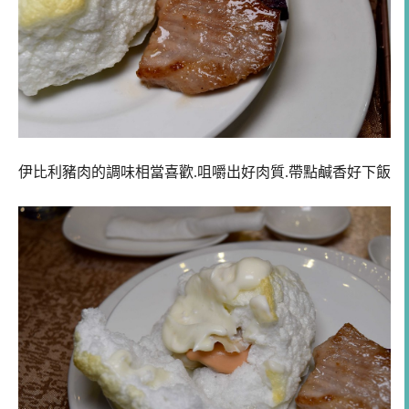
伊比利豬肉的調味相當喜歡.咀嚼出好肉質.帶點鹹香好下飯