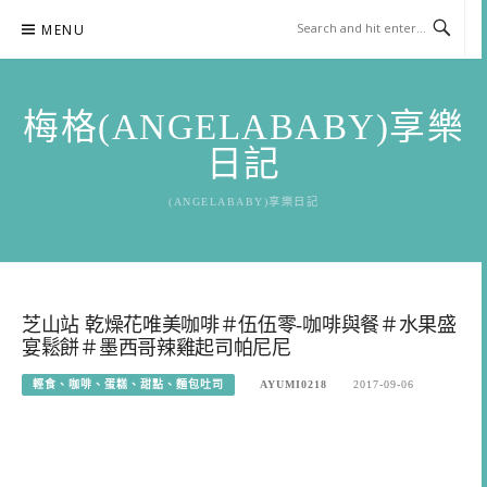
Skip
MENU
to
content
梅格(ANGELABABY)享樂
日記
(ANGELABABY)享樂日記
芝山站 乾燥花唯美咖啡＃伍伍零-咖啡與餐＃水果盛
宴鬆餅＃墨西哥辣雞起司帕尼尼
輕食、咖啡、蛋糕、甜點、麵包吐司
AYUMI0218
2017-09-06