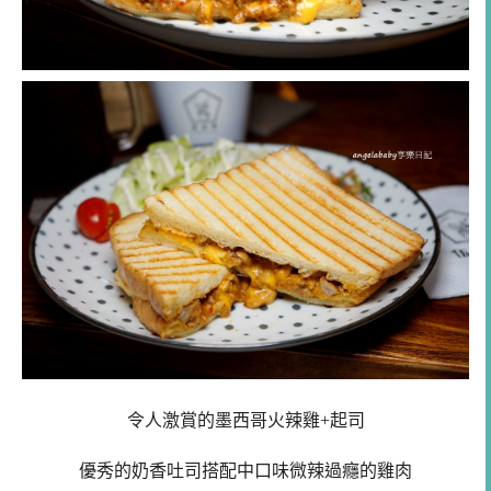
令人激賞的墨西哥火辣雞+起司
優秀的奶香吐司搭配中口味微辣過癮的雞肉