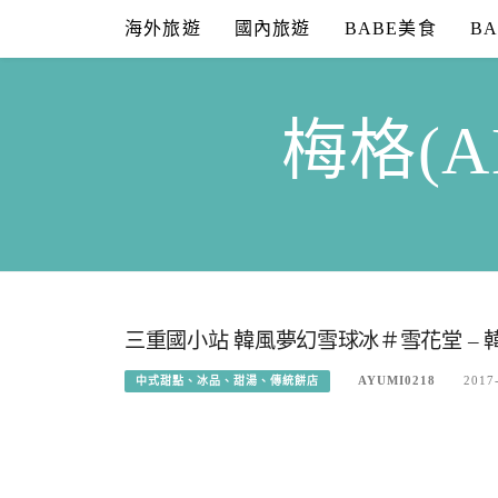
Skip
海外旅遊
國內旅遊
BABE美食
B
to
content
梅格(A
三重國小站 韓風夢幻雪球冰＃雪花堂 –
AYUMI0218
2017
中式甜點、冰品、甜湯、傳統餅店