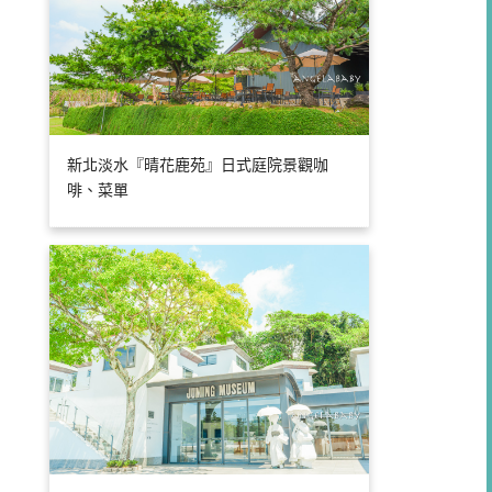
新北淡水『晴花鹿苑』日式庭院景觀咖
啡、菜單