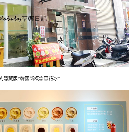
的隱藏版*韓國新概念雪花冰*