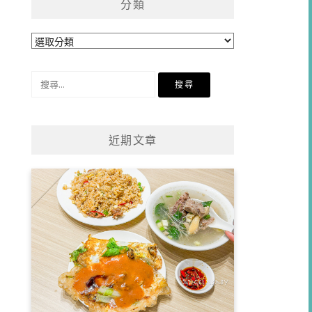
分類
分
類
搜
尋
關
鍵
近期文章
字: