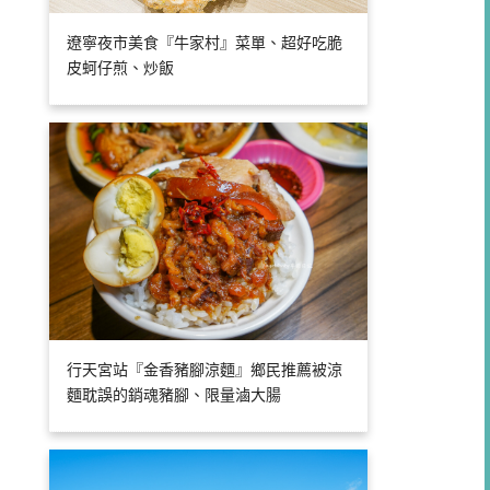
遼寧夜市美食『牛家村』菜單、超好吃脆
皮蚵仔煎、炒飯
行天宮站『金香豬腳涼麵』鄉民推薦被涼
麵耽誤的銷魂豬腳、限量滷大腸