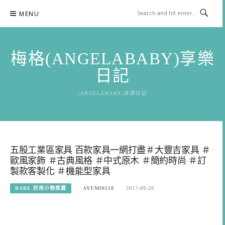
Skip
MENU
to
content
梅格(ANGELABABY)享樂
日記
(ANGELABABY)享樂日記
五股工業區家具 百款家具一網打盡＃大豐吉家具 ＃
歐風家飾 ＃古典風格 ＃中式原木 ＃簡約時尚 ＃訂
製款客製化 ＃機能型家具
BABE 好用小物推薦
AYUMI0218
2017-09-20