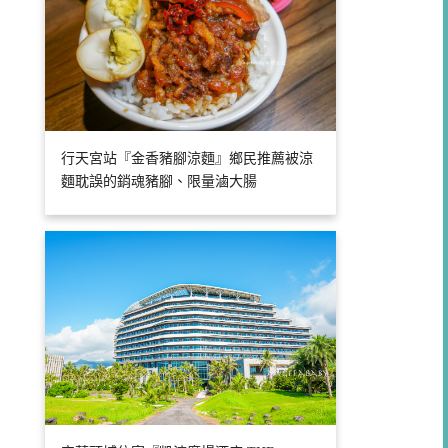
行天宮站『金香豬腳涼麵』鄉民推薦被涼
麵耽誤的銷魂豬腳、限量滷大腸