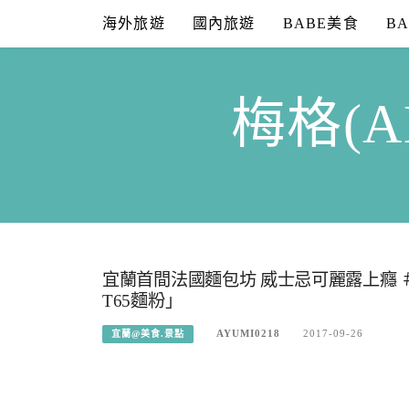
Skip
海外旅遊
國內旅遊
BABE美食
B
to
content
梅格(A
宜蘭首間法國麵包坊 威士忌可麗露上癮 ＃Pain de
T65麵粉」
AYUMI0218
2017-09-26
宜蘭@美食.景點