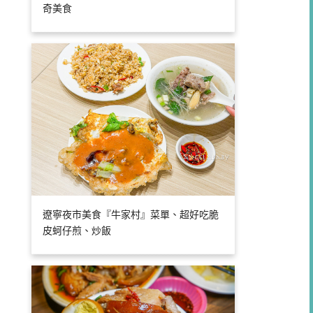
奇美食
遼寧夜市美食『牛家村』菜單、超好吃脆
皮蚵仔煎、炒飯