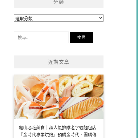
分類
分
類
搜
尋
關
鍵
近期文章
字:
龜山必吃美食｜超人氣排隊老字號麵包店
『金時代專業烘焙』預購金時代、團購傳