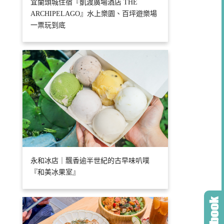
宜蘭頭城住宿『凱渡廣場酒店 THE
ARCHIPELAGO』水上樂園、百坪遊樂場
一票玩到底
永和冰店｜飄香逾半世紀的古早味叭噗
『和美冰果室』