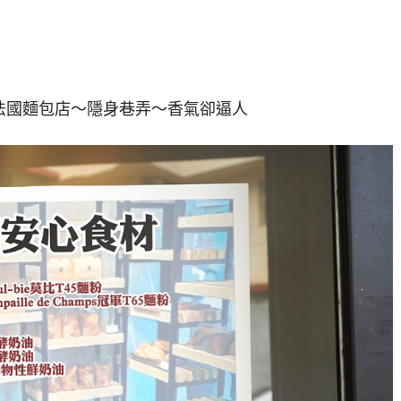
法國麵包店～隱身巷弄～香氣卻逼人