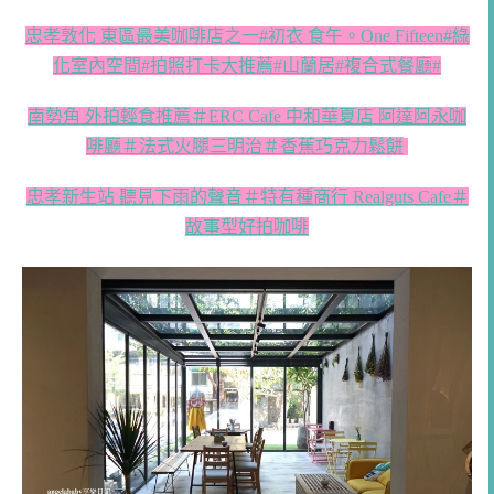
忠孝敦化 東區最美咖啡店之一#初衣 食午。One Fifteen#綠
化室內空間#拍照打卡大推薦#山蘭居#複合式餐廳#
南勢角 外拍輕食推薦＃ERC Cafe 中和華夏店 阿達阿永咖
啡廳＃法式火腿三明治＃香蕉巧克力鬆餅
忠孝新生站 聽見下雨的聲音＃特有種商行 Realguts Cafe＃
故事型好拍咖啡