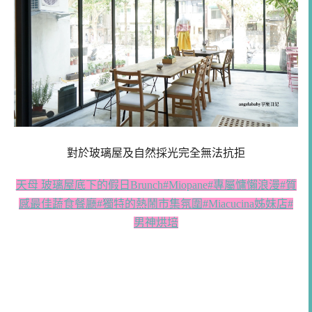
對於玻璃屋及自然採光完全無法抗拒
天母 玻璃屋底下的假日Brunch#Miopane#專屬慵懶浪漫#質
感最佳蔬食餐廳#獨特的熱鬧市集氛圍#Miacucina姊妹店#
男神烘培