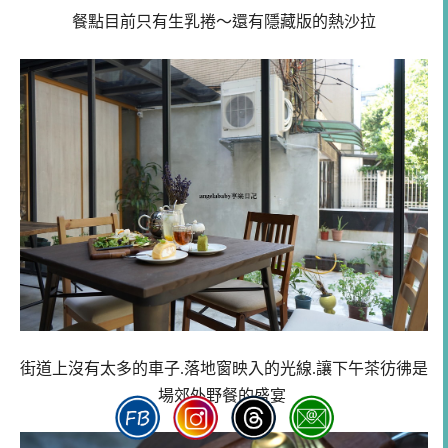
餐點目前只有生乳捲～還有隱藏版的熱沙拉
街道上沒有太多的車子.落地窗映入的光線.讓下午茶彷彿是
場郊外野餐的盛宴