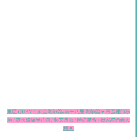
東區 QUAY Cafe奎咖啡館#前十八居 咖啡館 ♥ 鬧區裡的秘
境 / 露天玻璃屋花園 / 藝文長廊 / 時尚結合 / 獨家甜酒義大
利 ♥