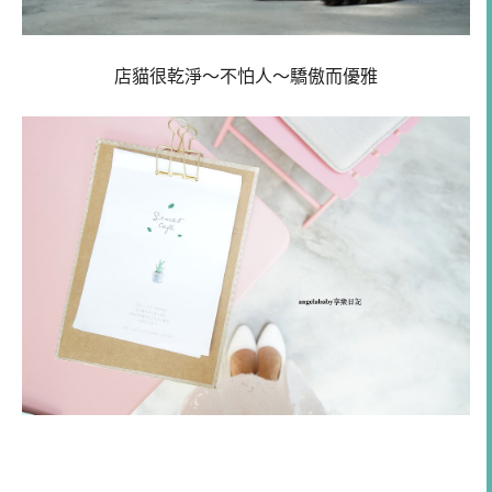
店貓很乾淨～不怕人～驕傲而優雅