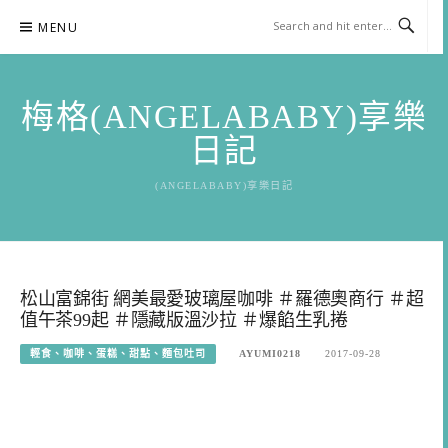
Skip
MENU
to
content
梅格(ANGELABABY)享樂
日記
(ANGELABABY)享樂日記
松山富錦街 網美最愛玻璃屋咖啡 ＃羅德奧商行 ＃超
值午茶99起 ＃隱藏版溫沙拉 ＃爆餡生乳捲
輕食、咖啡、蛋糕、甜點、麵包吐司
AYUMI0218
2017-09-28