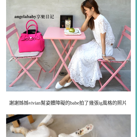
謝謝姊姊vivian幫姿體障礙的babe拍了幾張ig風格的照片