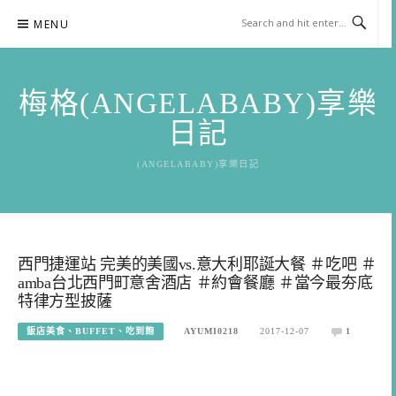
Skip
MENU
to
content
梅格(ANGELABABY)享樂
日記
(ANGELABABY)享樂日記
西門捷運站 完美的美國vs.意大利耶誕大餐 ＃吃吧 ＃
amba台北西門町意舍酒店 ＃約會餐廳 ＃當今最夯底
特律方型披薩
飯店美食、BUFFET、吃到飽
AYUMI0218
2017-12-07
1