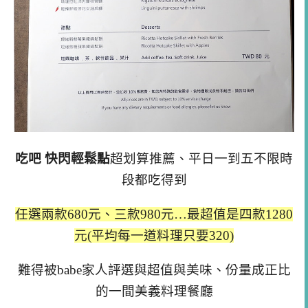
吃吧 快閃輕鬆點
超划算推薦、平日一到五不限時
段都吃得到
任選兩款680元、三款980元…最超值是四款1280
元(平均每一道料理只要320)
難得被babe家人評選與超值與美味、份量成正比
的一間美義料理餐廳