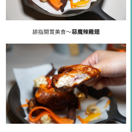
舔指開胃美食
～
惡魔辣雞翅