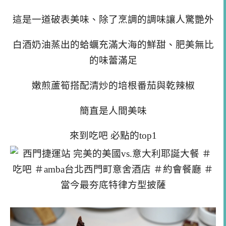
這是一道破表美味、除了烹調的調味讓人驚艷外
白酒奶油蒸出的蛤蠣充滿大海的鮮甜、肥美無比
的味蕾滿足
嫩煎蘆筍搭配清炒的培根番茄與乾辣椒
簡直是人間美味
來到吃吧 必點的top1