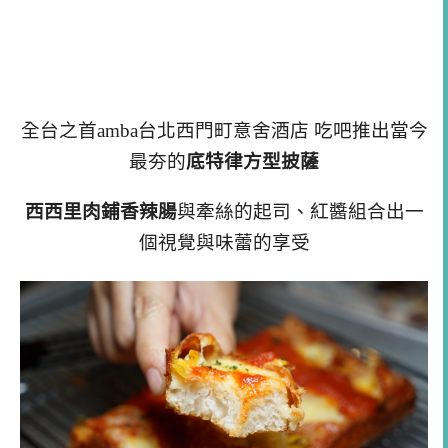
全台之首amba台北西門町意舍酒店 吃吧推出當今
最夯的
底特律方型披薩
西西里肉鋪香辣腸
與牽絲的起司、紅醬組合出一
個視覺與味蕾的享受