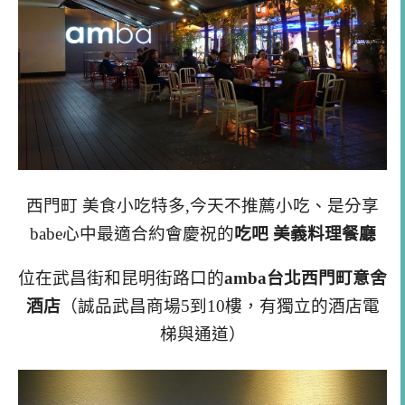
西門町 美食小吃特多,今天不推薦小吃、是分享
babe心中最適合約會慶祝的
吃吧 美
義料理餐廳
位在武昌街和昆明街路口的
amba
台北西門町意舍
酒店
（
誠品武昌商場
5
到
10
樓，有獨立的酒店電
梯與通道）