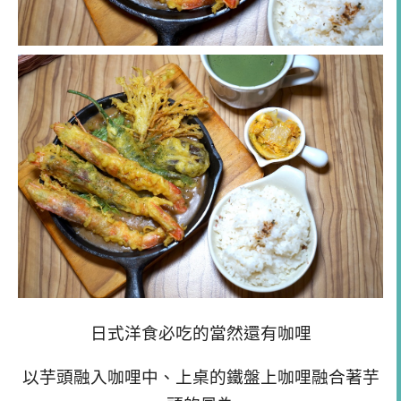
日式洋食必吃的當然還有咖哩
以芋頭融入咖哩中、上桌的鐵盤上咖哩融合著芋