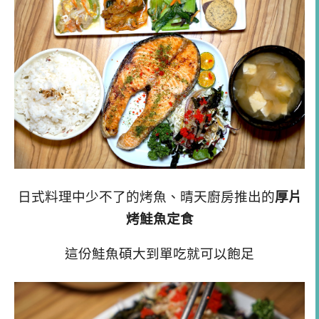
日式料理中少不了的烤魚、晴天廚房推出的
厚片
烤鮭魚定食
這份鮭魚碩大到單吃就可以飽足