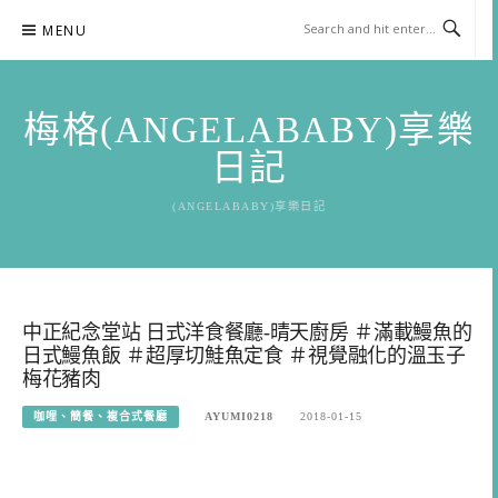
Skip
MENU
to
content
梅格(ANGELABABY)享樂
日記
(ANGELABABY)享樂日記
中正紀念堂站 日式洋食餐廳-晴天廚房 ＃滿載鰻魚的
日式鰻魚飯 ＃超厚切鮭魚定食 ＃視覺融化的溫玉子
梅花豬肉
咖哩、簡餐、複合式餐廳
AYUMI0218
2018-01-15