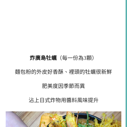
炸廣島牡蠣
（每一份為3顆）
麵包粉的外皮好香酥、裡頭的牡蠣很新鮮
肥美度因季節而異
沾上日式炸物用醬料風味提升