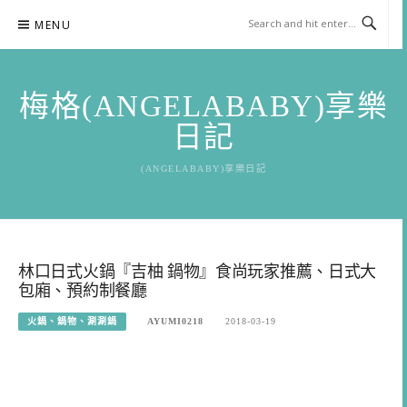
Skip
MENU
to
content
梅格(ANGELABABY)享樂
日記
(ANGELABABY)享樂日記
林口日式火鍋『吉柚 鍋物』食尚玩家推薦、日式大
包廂、預約制餐廳
火鍋、鍋物、涮涮鍋
AYUMI0218
2018-03-19