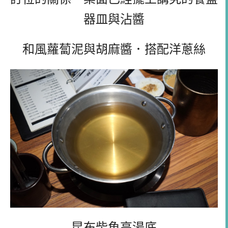
器皿與沾醬
和風蘿蔔泥與胡麻醬．搭配洋蔥絲
昆布柴魚高湯底