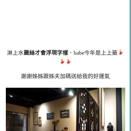
淋上水
籤絲才會浮現字樣
．babe今年是上上籤
謝謝姊姊跟姊夫加碼送給我的好運氣