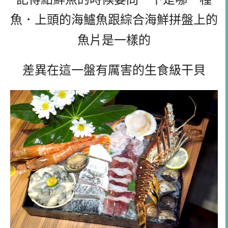
魚．上頭的海鱸魚跟綜合海鮮拼盤上的
魚片是一樣的
差異在這一盤有厲害的生食級干貝