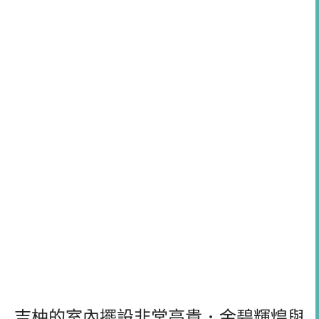
吉柚的室內擺設非常高貴．金碧輝煌與