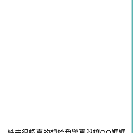
姊夫很認真的想給我驚喜與讓QQ媽媽