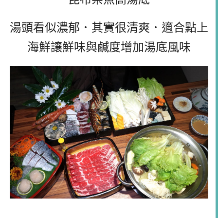
湯頭看似濃郁．其實很清爽．適合點上
海鮮讓鮮味與鹹度增加湯底風味