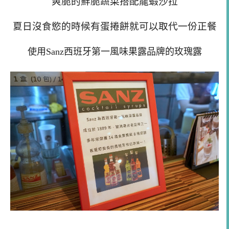
爽脆的鮮脆蔬菜搭配龍蝦沙拉
夏日沒食慾的時候有蛋捲餅就可以取代一份正餐
使用Sanz西班牙第一風味果露品牌的玫瑰露