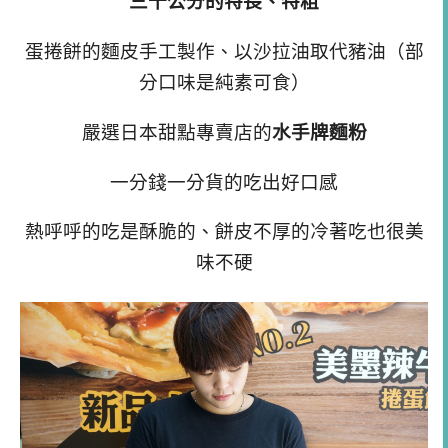
三十公分的特長、特粗
蛋捲餅的麵皮手工製作、以沙拉油取代豬油（部
分口味是純素可食）
嚴選日本甜點專賣店的
水手牌麵粉
一分錢一分貨的吃出好口感
熱呼呼的吃是酥脆的、餅皮不厚的冷著吃也很美
味不硬