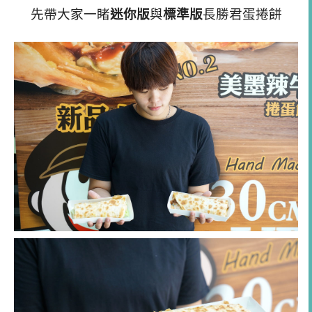
先帶大家一睹
迷你版
與
標準版
長勝君蛋捲餅