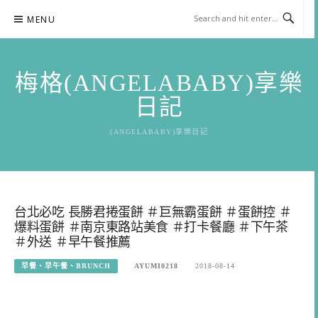
Skip
MENU
to
content
梅格(ANGELABABY)享樂
日記
(ANGELABABY)享樂日記
台北必吃 長勝君捲蛋餅 ＃巨無霸蛋餅 ＃蛋餅控 ＃
爆料蛋餅 ＃南京東路站美食 ＃打卡餐廳 ＃下午茶
＃外送 ＃早午餐推薦
早餐、早午餐、BRUNCH
AYUMI0218
2018-08-14