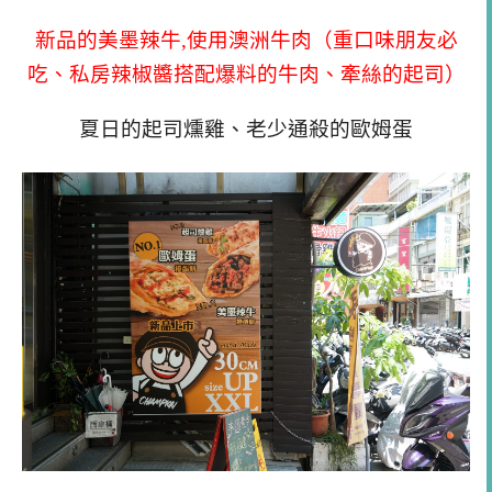
新品的美墨辣牛,使用澳洲牛肉（重口味朋友必
吃、私房辣椒醬搭配爆料的牛肉、牽絲的起司）
夏日的起司燻雞、老少通殺的歐姆蛋