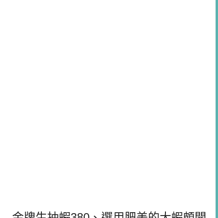
金牌生抽蝦380、選用肥美的大蝦頗開