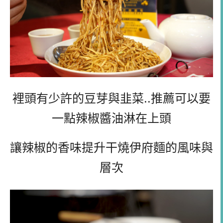
裡頭有少許的豆芽與韭菜..推薦可以要
一點辣椒醬油淋在上頭
讓辣椒的香味提升干燒伊府麵的風味與
層次