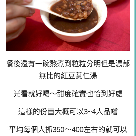
餐後還有一碗熬煮到粒粒分明但是濃郁
無比的紅豆薏仁湯
光看就好喝～甜度確實也恰到好處
這樣的份量大概可以3~4人品嚐
平均每個人抓350～400左右的就可以