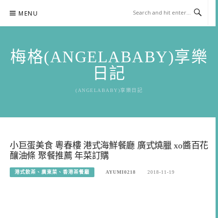
Skip
MENU
to
content
梅格(ANGELABABY)享樂
日記
(ANGELABABY)享樂日記
小巨蛋美食 粵春樓 港式海鮮餐廳 廣式燒臘 xo醬百花
釀油條 聚餐推薦 年菜訂購
港式飲茶、廣東菜、香港茶餐廳
AYUMI0218
2018-11-19