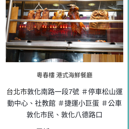
粵春樓 港式海鮮餐廳
台北市
敦化南路一段7號 ＃停車松山運
動中心、社教館 ＃捷運小巨蛋 ＃公車
敦化市民、敦化八德路口