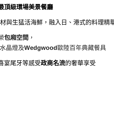
最頂級環場美景餐廳
材與生猛活海鮮，融入日、港式的料理精
榮
包廂空間
，
水晶燈及
Wedgwood
歐陸百年典藏餐具
喜宴尾牙等感受
政商名流
的奢華享受