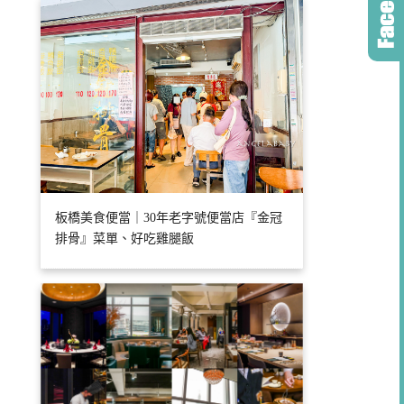
板橋美食便當｜30年老字號便當店『金冠
排骨』菜單、好吃雞腿飯