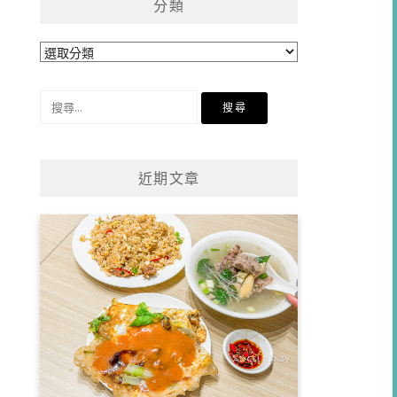
分類
分
類
搜
尋
關
鍵
近期文章
字: