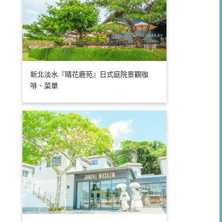
新北淡水『晴花鹿苑』日式庭院景觀咖
啡、菜單