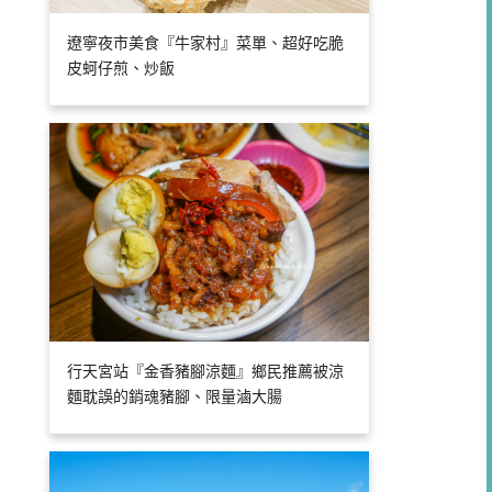
遼寧夜市美食『牛家村』菜單、超好吃脆
皮蚵仔煎、炒飯
行天宮站『金香豬腳涼麵』鄉民推薦被涼
麵耽誤的銷魂豬腳、限量滷大腸