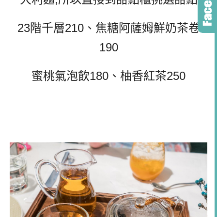
23階千層210、焦糖阿薩姆鮮奶茶卷
190
蜜桃氣泡飲180、柚香紅茶250