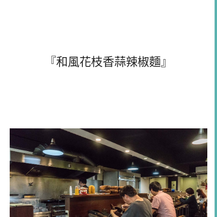
『和風花枝香蒜辣椒麵』