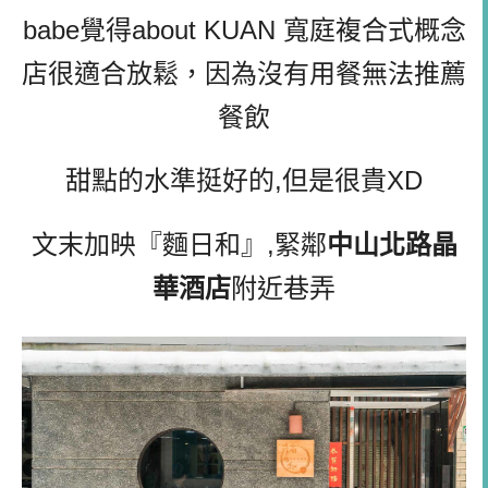
babe覺得about KUAN 寬庭複合式概念
店很適合放鬆，因為沒有用餐無法推薦
餐飲
甜點的水準挺好的,但是很貴XD
文末加映『麵日和』,緊鄰
中山北路晶
華酒店
附近巷弄