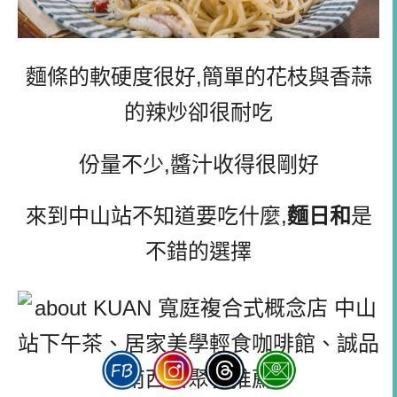
麵條的軟硬度很好,簡單的花枝與香蒜
的辣炒卻很耐吃
份量不少,醬汁收得很剛好
來到中山站不知道要吃什麼,
麵日和
是
不錯的選擇