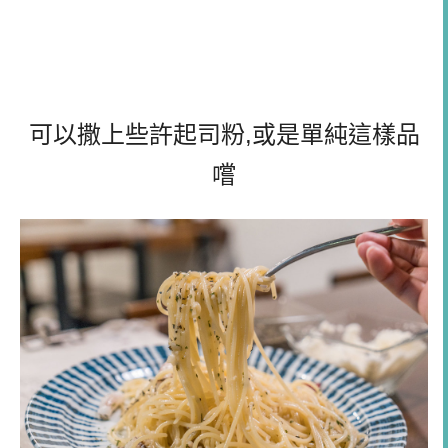
可以撒上些許起司粉,或是單純這樣品
嚐