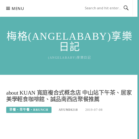
Skip
MENU
to
content
梅格(ANGELABABY)享樂
日記
(ANGELABABY)享樂日記
about KUAN 寬庭複合式概念店 中山站下午茶、居家
美學輕食咖啡館、誠品南西店聚餐推薦
早餐、早午餐、BRUNCH
AYUMI0218
2019-07-08