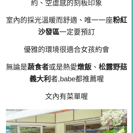
約、空虛感的刻板印象
室內的採光溫暖而舒適、唯一一座
粉紅
沙發區
一定要預訂
優雅的環境很適合女孩約會
無論是
蔬食者
或是熱愛
燉飯
、
松露野菇
義大利
者,babe都推薦喔
文內有菜單喔