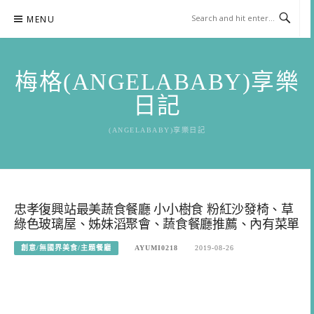
Skip
MENU
to
content
梅格(ANGELABABY)享樂
日記
(ANGELABABY)享樂日記
忠孝復興站最美蔬食餐廳 小小樹食 粉紅沙發椅、草
綠色玻璃屋、姊妹滔聚會、蔬食餐廳推薦、內有菜單
創意/無國界美食/主題餐廳
AYUMI0218
2019-08-26