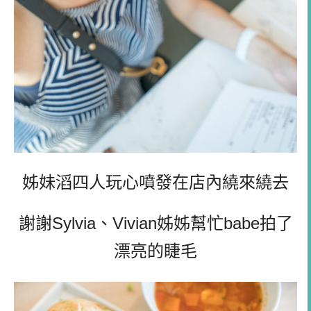
姊妹滔四人玩心噴發在店內繞來繞去
謝謝Sylvia、Vivian姊姊幫忙babe拍了
漂亮的睫毛