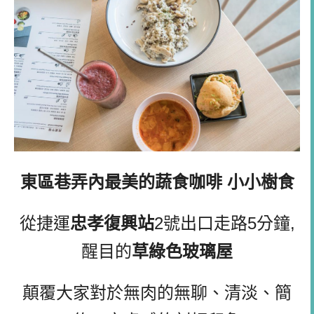
東區巷弄內最美的蔬食咖啡 小小樹食
從捷運
忠孝復興站
2號出口走路5分鐘,
醒目的
草綠色玻璃屋
顛覆大家對於無肉的無聊、清淡、簡