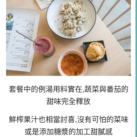
套餐中的例湯用料實在,蔬菜與番茄的
甜味完全釋放
鮮榨果汁也相當討喜,沒有可怕的菜味
或是添加糖漿的加工甜膩感