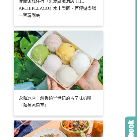
宜蘭頭城住宿『凱渡廣場酒店 THE
ARCHIPELAGO』水上樂園、百坪遊樂場
一票玩到底
永和冰店｜飄香逾半世紀的古早味叭噗
『和美冰果室』