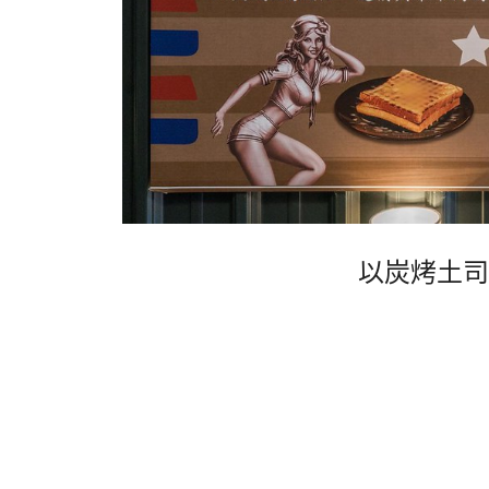
以炭烤土司