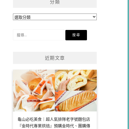
分類
分
類
搜
尋
關
鍵
近期文章
字:
龜山必吃美食｜超人氣排隊老字號麵包店
『金時代專業烘焙』預購金時代、團購傳