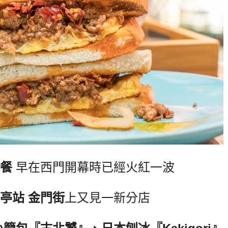
午餐
早在西門開幕時已經火紅一波
亭站 金門街
上又見一新分店