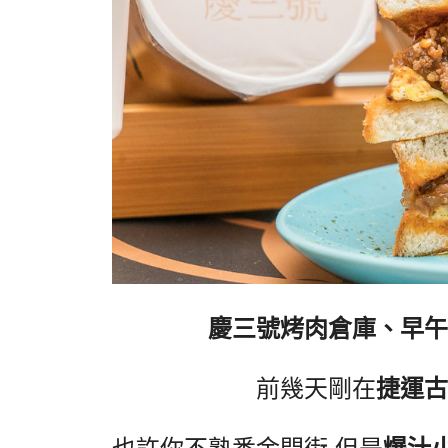
慶三號烤肉倉庫、早
前幾天剛在
捷運古