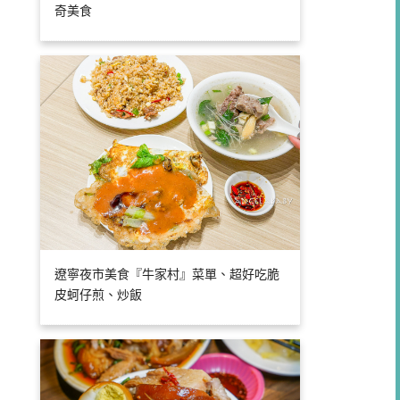
奇美食
遼寧夜市美食『牛家村』菜單、超好吃脆
皮蚵仔煎、炒飯