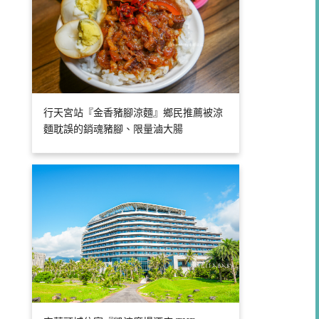
行天宮站『金香豬腳涼麵』鄉民推薦被涼
麵耽誤的銷魂豬腳、限量滷大腸