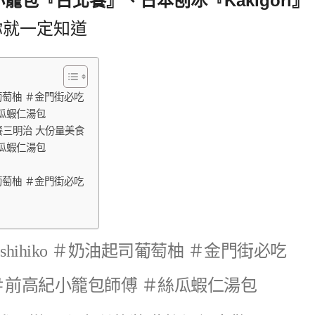
籠包『古北饕』、日本刨冰『Kakigori』
你就一定知道
起司葡萄柚 ＃金門街必吃
絲瓜蝦仁湯包
餐三明治 大份量美食
絲瓜蝦仁湯包
起司葡萄柚 ＃金門街必吃
Toshihiko ＃奶油起司葡萄柚 ＃金門街必吃
＃前高紀小籠包師傅 ＃絲瓜蝦仁湯包