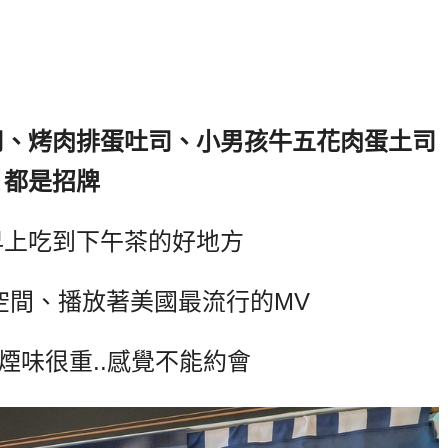
司、烤肉排蛋吐司、小男孩牛五花肉蛋土司
都是招牌
早上吃到下午茶的好地方
空間、播放著美國最流行的MV
煙味很重..感覺不能約會