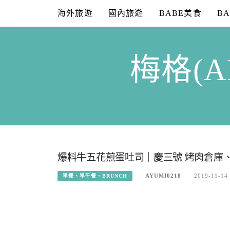
Skip
海外旅遊
國內旅遊
BABE美食
B
to
content
梅格(A
爆料牛五花煎蛋吐司｜慶三號 烤肉倉庫
AYUMI0218
2019-11-14
早餐、早午餐、BRUNCH