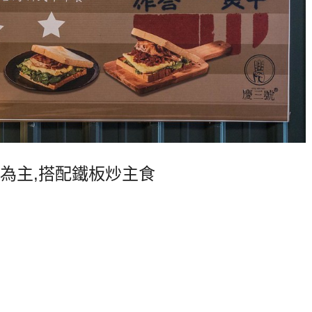
為主,搭配鐵板炒主食