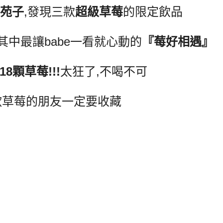
大苑子
,發現三款
超級草莓
的限定飲品
,其中最讓babe一看就心動的
『莓好相遇』
8顆草莓!!!
太狂了,不喝不可
歡草莓的朋友一定要收藏