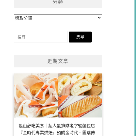
分類
分
類
搜
尋
關
鍵
近期文章
字:
龜山必吃美食｜超人氣排隊老字號麵包店
『金時代專業烘焙』預購金時代、團購傳