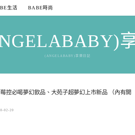
ABE生活
 BABE時尚
NGELABABY
(ANGELABABY)享樂日記
草莓控必喝夢幻飲品、大苑子超夢幻上市新品 （內有開
0-02-20