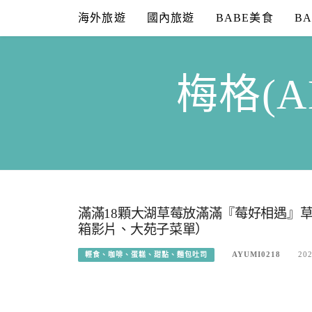
Skip
海外旅遊
國內旅遊
BABE美食
B
to
content
梅格(A
滿滿18顆大湖草莓放滿滿『莓好相遇』
箱影片、大苑子菜單）
AYUMI0218
202
輕食、咖啡、蛋糕、甜點、麵包吐司