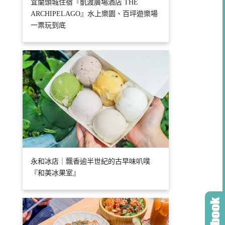
宜蘭頭城住宿『凱渡廣場酒店 THE 
ARCHIPELAGO』水上樂園、百坪遊樂場
一票玩到底
永和冰店｜飄香逾半世紀的古早味叭噗
『和美冰果室』