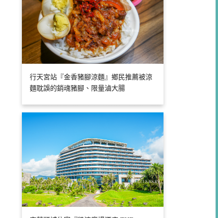
行天宮站『金香豬腳涼麵』鄉民推薦被涼
麵耽誤的銷魂豬腳、限量滷大腸