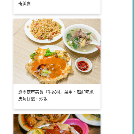
奇美食
遼寧夜市美食『牛家村』菜單、超好吃脆
皮蚵仔煎、炒飯