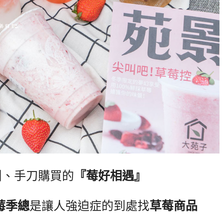
叫、手刀購買的
『莓好相遇』
莓季總
是讓人強迫症的到處找
草莓商品