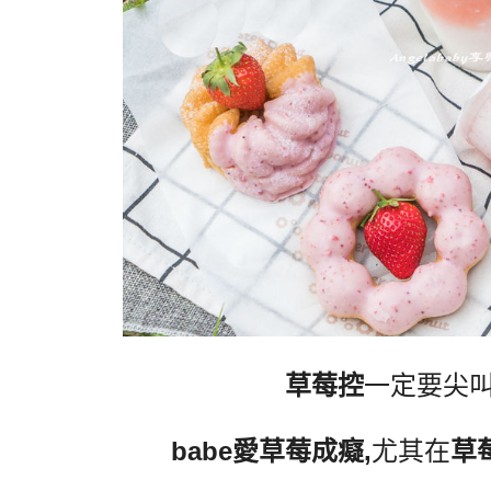
草莓控
一定要尖
babe愛草莓成癡,
尤其在
草