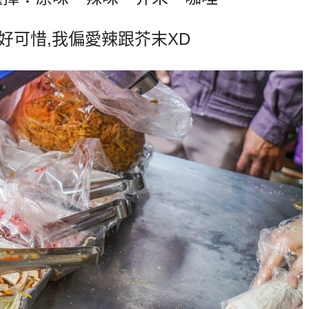
好可惜,我偏愛辣跟芥末XD