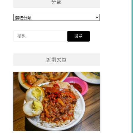
分類
分
類
搜
尋
關
鍵
近期文章
字: