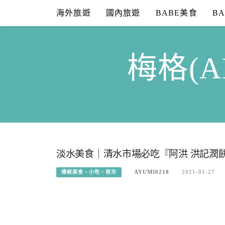
Skip
海外旅遊
國內旅遊
BABE美食
B
to
content
梅格(A
淡水美食｜清水市場必吃『阿洪 洪記潤
AYUMI0218
2021-01-27
傳統美食、小吃、夜市