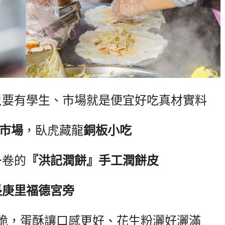
只要有學生、市場就是便宜好吃真材實料
市場
，臥虎藏龍
銅板小吃
一卷的
『洪記潤餅』手工潤餅皮
長庚里福德宮旁
脆，蛋酥讓口感更好、花生粉灑好灑滿