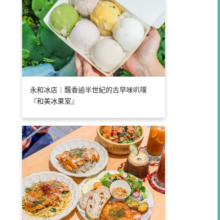
永和冰店｜飄香逾半世紀的古早味叭噗
『和美冰果室』