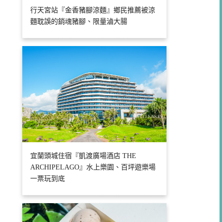
行天宮站『金香豬腳涼麵』鄉民推薦被涼
麵耽誤的銷魂豬腳、限量滷大腸
宜蘭頭城住宿『凱渡廣場酒店 THE
ARCHIPELAGO』水上樂園、百坪遊樂場
一票玩到底