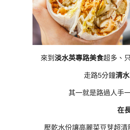
來到
淡水英專路美食
超多、
走路5分鐘
清水
其一就是路過人手
在
壓乾
水份讓高麗菜豆芽超清