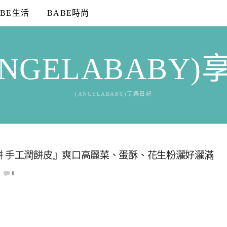
ABE生活
BABE時尚
NGELABABY
(ANGELABABY)享樂日記
餅 手工潤餅皮』爽口高麗菜、蛋酥、花生粉灑好灑滿
0