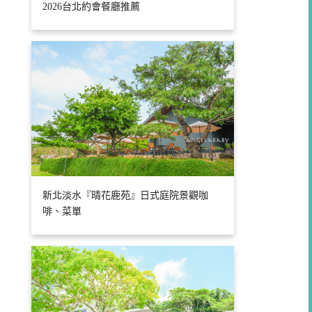
2026台北約會餐廳推薦
新北淡水『晴花鹿苑』日式庭院景觀咖
啡、菜單