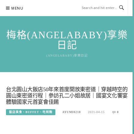
Skip
MENU
to
content
梅格(ANGELABABY)享樂
日記
(ANGELABABY)享樂日記
台北圓山大飯店50年來首度開放東密道｜穿越時空的
圓山東密道行程｜參訪孔二小姐故居｜國宴文化饗宴
體驗國家元首宴會佳餚
飯店美食、BUFFET、吃到飽
AYUMI0218
2021-04-15
0