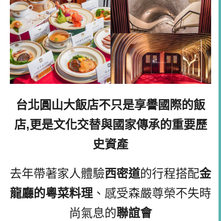
台北圓山大飯店不只是享譽國際的飯
店,更是文化交替與國家傳承的重要歷
史資產
去年帶著家人體驗
西密道
的行程搭配
金
龍廳的粵菜料理
、感受森嚴尊榮不失時
尚氣息的
聯誼會