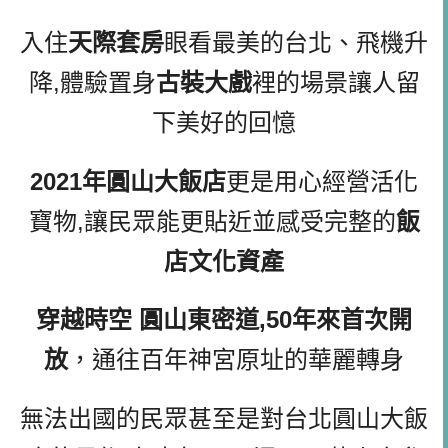
入住
天際套房
眼看最美的台北、飛機升
降,體驗置身
古裝大戲
裡的場景讓人留
下美好的回憶
2021年圓山大飯店
更是用心經營活化
寶物,讓民眾能更貼近並感受完整的
飯
店文化資產
穿越時空 圓山東密道,50年來首次開
放
，通往百年神宮原址的華麗轉身
無法出國的民眾甚至是對台北圓山大飯