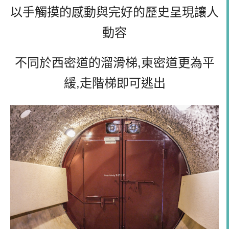
以手觸摸的感動與完好的歷史呈現讓人
動容
不同於西密道的溜滑梯,東密道更為平
緩,走階梯即可逃出