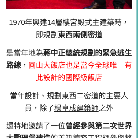
1970年興建14層樓宮殿式主建築時，
即規劃
東西兩側密道
是當年地為
蔣中正總統規劃的緊急逃生
路線
，
圓山大飯店也是當今全球唯一有
此設計的國際級飯店
當年設計、規劃東西二密道的主要人
員，除了
楊卓成建築師
之外
還特地邀請了一位
曾經參與第二次世界