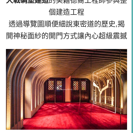
大戰碉堡建造
的美籍德裔工程師參與整
個建造工程
透過導覽圖順便細說東密道的歷史,揭
開神秘面紗的開門方式讓內心超級震撼