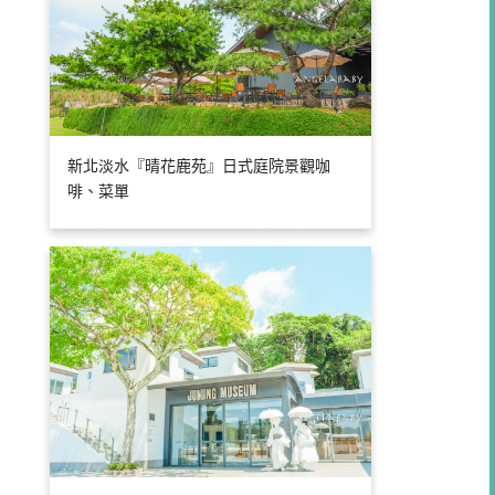
新北淡水『晴花鹿苑』日式庭院景觀咖
啡、菜單