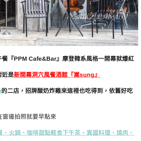
『PPM Cafe&Bar』摩登韓系風格一開幕就爆紅
附近是
新開幕洞穴風餐酒館『嵩sung』
e
的二店，招牌酸奶炸雞來這裡也吃得到，依舊好吃
在窗邊拍照就要早點來
餐、火鍋、咖啡甜點輕食下午茶、異國料理、燒肉、