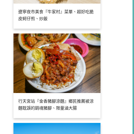
遼寧夜市美食『牛家村』菜單、超好吃脆
皮蚵仔煎、炒飯
行天宮站『金香豬腳涼麵』鄉民推薦被涼
麵耽誤的銷魂豬腳、限量滷大腸