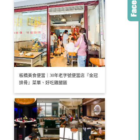
板橋美食便當｜30年老字號便當店『金冠
排骨』菜單、好吃雞腿飯