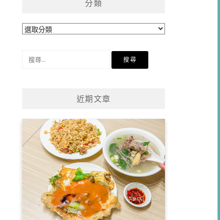
分類
分
類
搜
尋
關
鍵
近期文章
字: