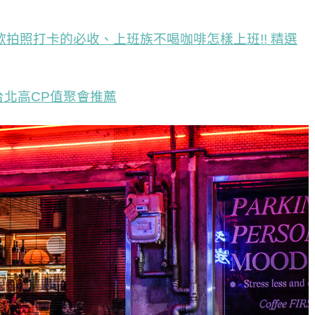
拍照打卡的必收、上班族不喝咖啡怎樣上班!! 精選
北高CP值聚會推薦