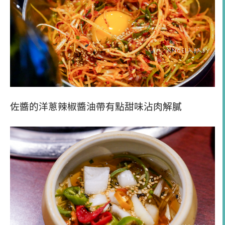
佐醬的洋蔥辣椒醬油帶有點甜味沾肉解膩