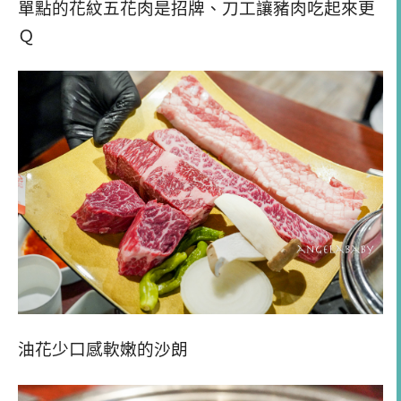
單點的花紋五花肉是招牌、刀工讓豬肉吃起來更
Ｑ
油花少口感軟嫩的沙朗