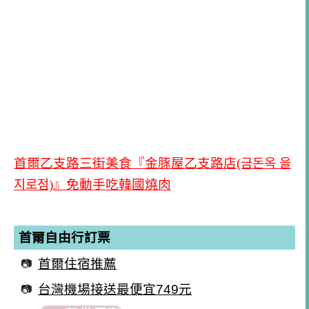
首爾乙支路三街美食『金豚屋乙支路店(금돈옥 을
지로점)』免動手吃韓國燒肉
首爾自由行訂票
首爾住宿推薦
台灣機場接送最便宜749元