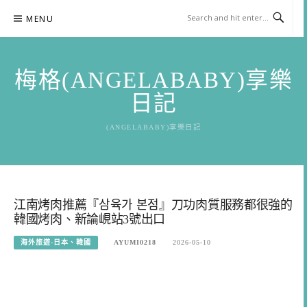
Skip
MENU
to
content
梅格(ANGELABABY)享樂
日記
(ANGELABABY)享樂日記
江南烤肉推薦『삼육가 본점』刀功肉質服務都很強的
韓國烤肉、新論峴站3號出口
海外旅遊-日本、韓國
AYUMI0218
2026-05-10