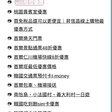
wifi租借優惠
桃園貴賓室優惠
買免稅品還可以更便宜｜昇恆昌線上購物最
優惠方式
首爾樂天門票
首爾景點通票48折優惠
首爾仁川機場快線8折優惠
首爾塔最低優惠價格
韓國交通票預付卡t-money
首爾包車、機場接送
南怡島、小法國村、義大利村一日遊
韓國吃到飽sim卡優惠