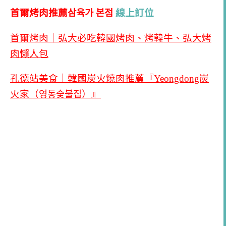
首爾烤肉推薦삼육가 본점
線上訂位
首爾烤肉｜弘大必吃韓國烤肉、烤韓牛、弘大烤
肉懶人包
孔德站美食｜韓國炭火燒肉推薦『Yeongdong炭
火家（영동숯불집）』