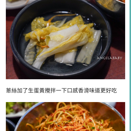
蔥絲加了生蛋黃攪拌一下口感香滑味道更好吃