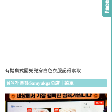
有拋棄式圍兜兜穿白色衣服記得索取
삼육가 본점/Samyukga总店｜菜單