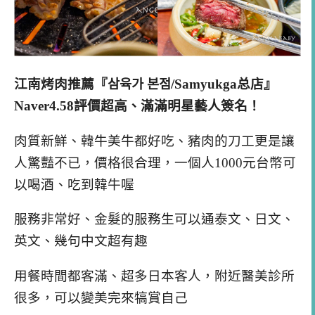
江南烤肉推薦『삼육가 본점/Samyukga总店』
Naver4.58評價超高、滿滿明星藝人簽名！
肉質新鮮、韓牛美牛都好吃、豬肉的刀工更是讓
人驚豔不已，價格很合理，一個人1000元台幣可
以喝酒、吃到韓牛喔
服務非常好、金髮的服務生可以通泰文、日文、
英文、幾句中文超有趣
用餐時間都客滿、超多日本客人，附近醫美診所
很多，可以變美完來犒賞自己