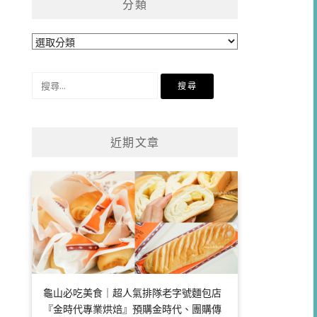
分類
分
類
搜
尋
關
鍵
近期文章
字:
龜山必吃美食｜超人氣排隊老字號麵包店
『金時代專業烘焙』預購金時代、團購傳