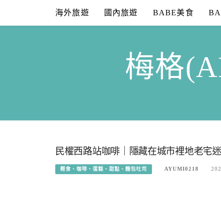
Skip
海外旅遊
國內旅遊
BABE美食
B
to
content
梅格(A
民權西路站咖啡｜隱藏在城市裡地老宅迷人咖
AYUMI0218
202
輕食、咖啡、蛋糕、甜點、麵包吐司