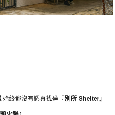
運
,始終都沒有認真找過『
別所 Shelter』
頭火鍋』