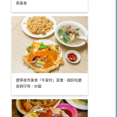
奇美食
遼寧夜市美食『牛家村』菜單、超好吃脆
皮蚵仔煎、炒飯