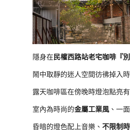
隱身在
民權西路站老宅咖啡『別所 
鬧中取靜的迷人空間彷彿掉入時
露天咖啡區在傍晚時燈泡點亮有
室內為時尚的
金屬工業風
、一面
昏暗的燈色配上音樂、
不限制時