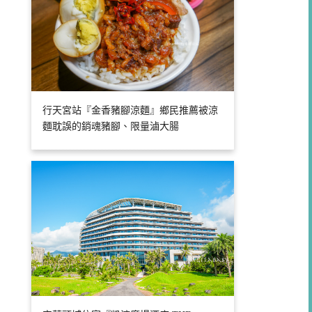
行天宮站『金香豬腳涼麵』鄉民推薦被涼
麵耽誤的銷魂豬腳、限量滷大腸