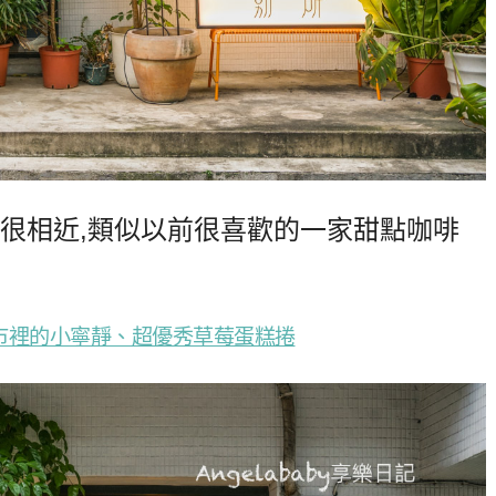
很相近,類似以前很喜歡的一家甜點咖啡
代紛擾城市裡的小寧靜、超優秀草莓蛋糕捲