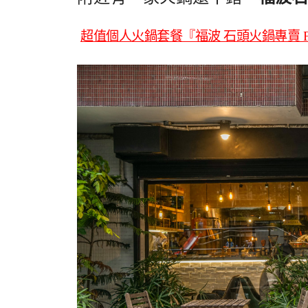
超值個人火鍋套餐『福波 石頭火鍋專賣 F 