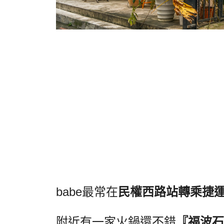
babe最常在
民權西路站轉乘捷
附近有一家火鍋還不錯
『福波石