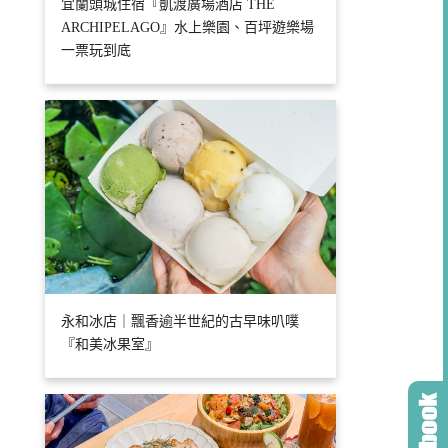
宜蘭頭城住宿『凱渡廣場酒店 THE
ARCHIPELAGO』水上樂園、百坪遊樂場
一票玩到底
永和冰店｜飄香逾半世紀的古早味叭噗
『和美冰果室』