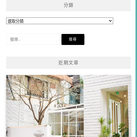
分類
分
類
搜
尋
關
鍵
近期文章
字: