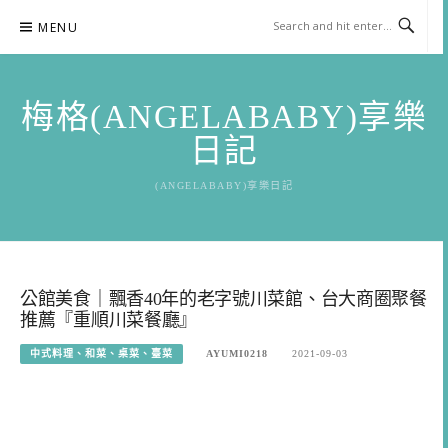
Skip
MENU
to
content
梅格(ANGELABABY)享樂
日記
(ANGELABABY)享樂日記
公館美食｜飄香40年的老字號川菜館、台大商圈聚餐
推薦『重順川菜餐廳』
中式料理、和菜、桌菜、臺菜
AYUMI0218
2021-09-03