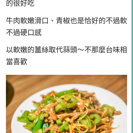
的很好吃
牛肉軟嫩滑口、青椒也是恰好的不過軟
不過硬口感
以軟嫩的薑絲取代蒜頭～不那麼台味相
當喜歡