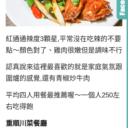
紅通通辣度3顆星,平常沒在吃辣的不要
點～顏色對了、雞肉很嫩但是調味不行
認真說來這裡最喜歡的就是家庭氣氛跟
圍爐的感覺,還有青椒炒牛肉
平均四人用餐最推薦喔～一個人250左
右吃得飽
重順川菜餐廳