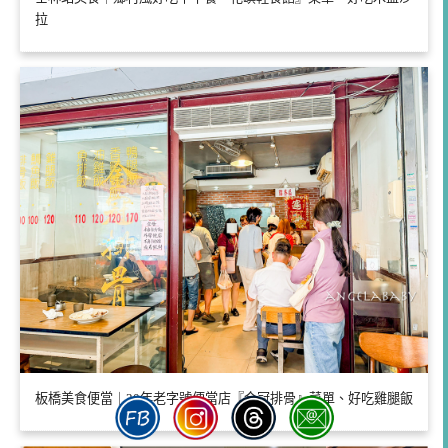
拉
板橋美食便當｜30年老字號便當店『金冠排骨』菜單、好吃雞腿飯