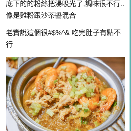
底下的的粉絲把湯吸光了,調味很不行..
像是雞粉跟沙茶醬混合
老實說這個很#$%^& 吃完肚子有點不
行