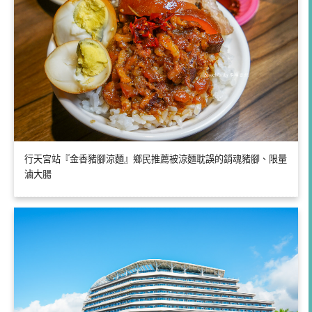
行天宮站『金香豬腳涼麵』鄉民推薦被涼麵耽誤的銷魂豬腳、限量
滷大腸