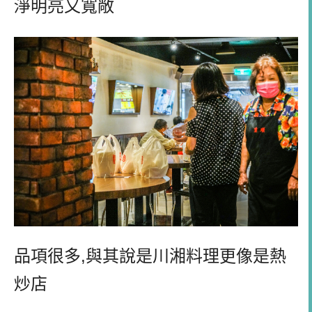
淨明亮又寬敞
品項很多,與其說是川湘料理更像是熱
炒店