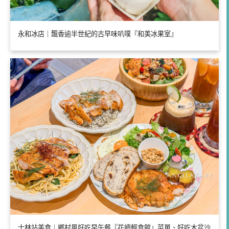
永和冰店｜飄香逾半世紀的古早味叭噗『和美冰果室』
士林站美食｜鄉村風好吃早午餐『花嶼輕食館』菜單、好吃木盆沙