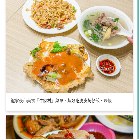
遼寧夜市美食『牛家村』菜單、超好吃脆皮蚵仔煎、炒飯