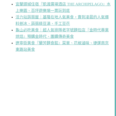
宜蘭頭城住宿『凱渡廣場酒店 THE ARCHIPELAGO』水
上樂園、百坪遊樂場一票玩到底
活力站蒟蒻屋｜基隆在地人氣美食，賣到凌晨的人氣爆
料剉冰、蒟蒻綠豆湯、手工豆花
龜山必吃美食｜超人氣排隊老字號麵包店『金時代專業
烘焙』預購金時代、團購傳奇美食
遼寧街美食『蘭芳麵食館』菜單、花椒滷味、捷運南京
東路站美食