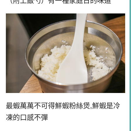
（附上飯勺）有一種家庭日的味道
最蝦萬萬不可得鮮蝦粉絲煲,鮮蝦是冷
凍的口感不彈