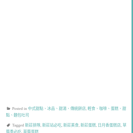
Posted in
中式甜點、冰品、甜湯、傳統餅店
,
輕食、咖啡、蛋糕、甜
點、麵包吐司
Tagged
新莊排隊
,
新莊站必吃
,
新莊美食
,
新莊蛋糕
,
日月香蛋糕店
,
草
莓季必吃
,
草莓蛋糕