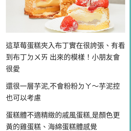
這草莓蛋糕夾入布丁實在很誇張、有看
到布丁ㄉㄨㄞ 出來的模樣！小朋友會
很愛
還很一層芋泥,不會粉粉ㄉㄚ～芋泥控
也可以考慮
蛋糕體不適精緻的戚風蛋糕,是顏色更
黃的雞蛋糕、海綿蛋糕體感覺