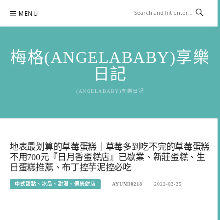
Skip
MENU
to
content
梅格(ANGELABABY)享樂
日記
(ANGELABABY)享樂日記
地表最划算的草莓蛋糕｜草莓多到吃不完的草莓蛋糕
不用700元『日月香蛋糕店』已歇業、新莊蛋糕、生
日蛋糕推薦、布丁控芋泥控必吃
中式甜點、冰品、甜湯、傳統餅店
AYUMI0218
2022-02-25