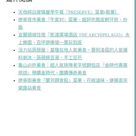
天母純白玻璃屋早午餐『PRESERVE』菜單(歇業）
遼寧夜市美食『牛家村』菜單、超好吃脆皮蚵仔煎、炒
飯
宜蘭頭城住宿『凱渡廣場酒店 THE ARCHIPELAGO』水
上樂園、百坪遊樂場一票玩到底
活力站蒟蒻屋｜基隆在地人氣美食，賣到凌晨的人氣爆
料剉冰、蒟蒻綠豆湯、手工豆花
龜山必吃美食｜超人氣排隊老字號麵包店『金時代專業
烘焙』預購金時代、團購傳奇美食
遼寧街美食『蘭芳麵食館』菜單、花椒滷味、捷運南京
東路站美食