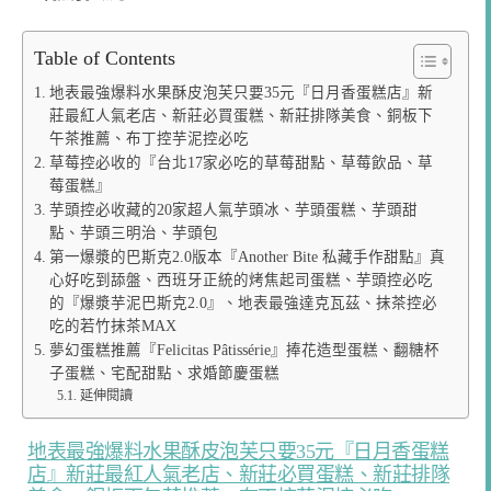
Table of Contents
地表最強爆料水果酥皮泡芙只要35元『日月香蛋糕店』新
莊最紅人氣老店、新莊必買蛋糕、新莊排隊美食、銅板下
午茶推薦、布丁控芋泥控必吃
草莓控必收的『台北17家必吃的草莓甜點、草莓飲品、草
莓蛋糕』
芋頭控必收藏的20家超人氣芋頭冰、芋頭蛋糕、芋頭甜
點、芋頭三明治、芋頭包
第一爆漿的巴斯克2.0版本『Another Bite 私藏手作甜點』真
心好吃到舔盤、西班牙正統的烤焦起司蛋糕、芋頭控必吃
的『爆漿芋泥巴斯克2.0』、地表最強達克瓦茲、抹茶控必
吃的若竹抹茶MAX
夢幻蛋糕推薦『Felicitas Pâtissérie』捧花造型蛋糕、翻糖杯
子蛋糕、宅配甜點、求婚節慶蛋糕
延伸閱讀
地表最強爆料水果酥皮泡芙只要35元『日月香蛋糕
店』新莊最紅人氣老店、新莊必買蛋糕、新莊排隊