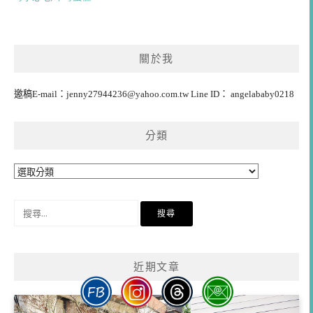
關於我
邀稿E-mail：
jenny27944236@yahoo.com.tw
Line ID： angelababy0218
分類
分
類
搜
尋
關
鍵
近期文章
字: