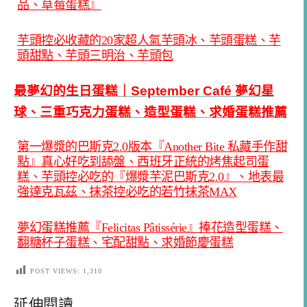
品、草莓蛋糕』
芋頭控必收藏的20家超人氣芋頭冰、芋頭蛋糕、芋
頭甜點、芋頭三明治、芋頭包
最夢幻的生日蛋糕｜September Café 夢幻星
球、三重巧克力蛋糕、造型蛋糕、求婚蛋糕推薦
第一爆漿的巴斯克2.0版本『Another Bite 私藏手作甜
點』真心好吃到舔盤、西班牙正統的烤焦起司蛋
糕、芋頭控必吃的『爆漿芋泥巴斯克2.0』、地表最
強達克瓦茲、抹茶控必吃的若竹抹茶MAX
夢幻蛋糕推薦『Felicitas Pâtissérie』捧花造型蛋糕、
翻糖杯子蛋糕、宅配甜點、求婚節慶蛋糕
POST VIEWS:
1,310
延伸閱讀