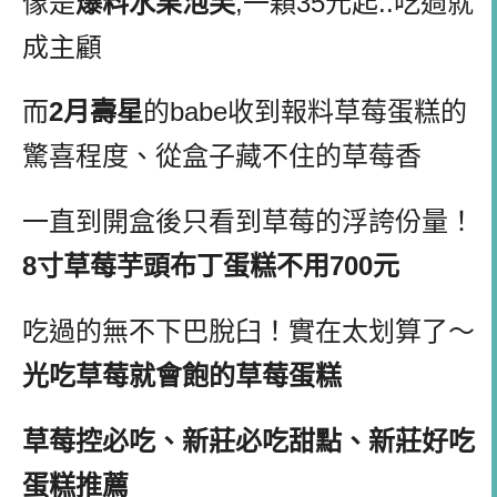
像
是
爆料水果泡芙
,一顆35元起..吃過就
成主顧
而
2月壽星
的babe收到報料草莓蛋糕的
驚喜程度、從盒子藏不住的草莓香
一直到開盒後只看到草莓的浮誇份量！
8寸草莓芋頭布丁蛋糕不用700元
吃過的無不下巴脫臼！實在太划算了～
光吃草莓就會飽的草莓蛋糕
草莓控必吃、新莊必吃甜點、新莊好吃
蛋糕推薦