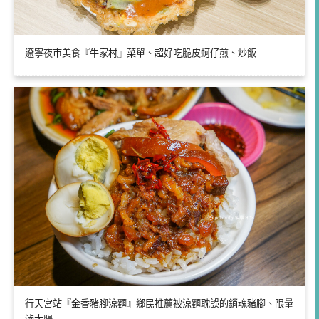
遼寧夜市美食『牛家村』菜單、超好吃脆皮蚵仔煎、炒飯
行天宮站『金香豬腳涼麵』鄉民推薦被涼麵耽誤的銷魂豬腳、限量