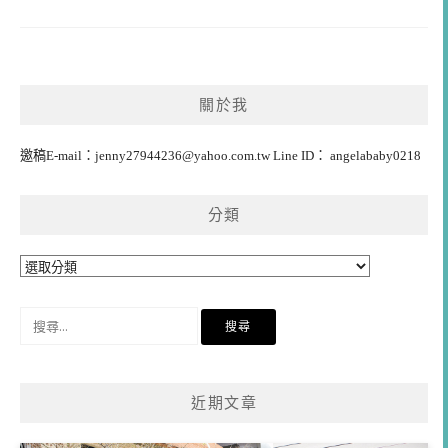
關於我
邀稿E-mail：
jenny27944236@yahoo.com.tw
Line ID： angelababy0218
分類
分
類
搜
尋
關
鍵
近期文章
字: