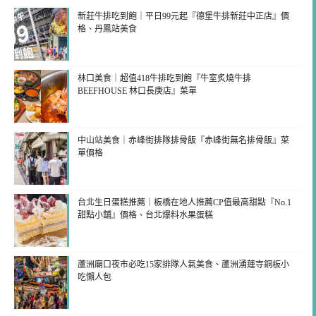
新莊牛排吃到飽｜平日99元起『德堡牛排新莊中正店』價
格、丹鳳站美食
林口美食｜超值418牛排吃到飽『牛室炙燒牛排
BEEFHOUSE 林口長庚店』菜單
中山站美食｜赤峰街排隊排骨飯『赤峰街無名排骨飯』菜
單價格
台北生日蛋糕推薦｜板橋在地人推薦CP值最高甜點『No.1
甜點小舖』價格、台北爆料水果蛋糕
蘆洲廟口夜市必吃15家排隊人氣美食、蘆洲湧蓮寺銅板小
吃懶人包