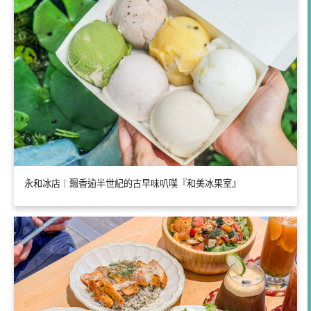
永和冰店｜飄香逾半世紀的古早味叭噗『和美冰果室』