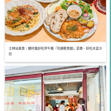
士林站美食｜鄉村風好吃早午餐『花嶼輕食館』菜單、好吃木盆沙
拉