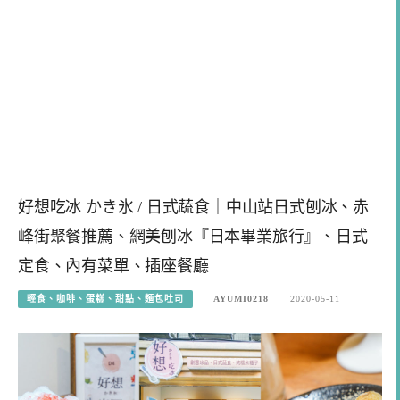
好想吃冰 かき氷 / 日式蔬食｜中山站日式刨冰、赤
峰街聚餐推薦、網美刨冰『日本畢業旅行』、日式
定食、內有菜單、插座餐廳
輕食、咖啡、蛋糕、甜點、麵包吐司
AYUMI0218
2020-05-11