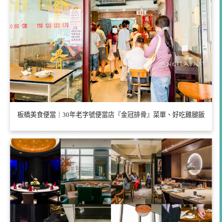
板橋美食便當｜30年老字號便當店『金冠排骨』菜單、好吃雞腿飯