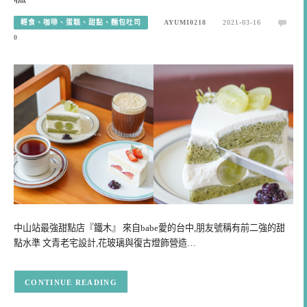
輕食、咖啡、蛋糕、甜點、麵包吐司
AYUMI0218
2021-03-16
0
中山站最強甜點店『鐵木』 來自babe愛的台中,朋友號稱有前二強的甜
點水準 文青老宅設計,花玻璃與復古燈飾營造…
CONTINUE READING