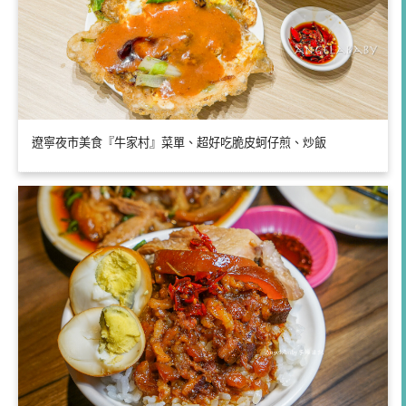
遼寧夜市美食『牛家村』菜單、超好吃脆皮蚵仔煎、炒飯