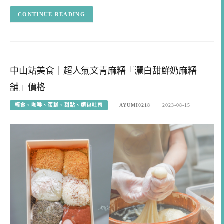
CONTINUE READING
中山站美食｜超人氣文青麻糬『灑白甜鮮奶麻糬
舖』價格
輕食、咖啡、蛋糕、甜點、麵包吐司
AYUMI0218
2023-08-15