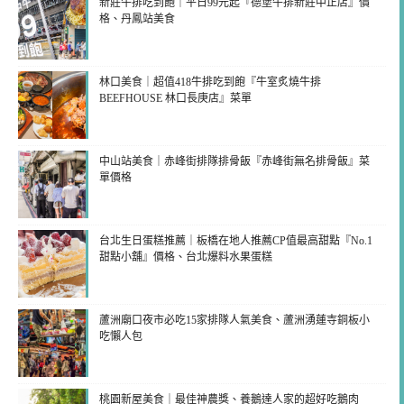
新莊牛排吃到飽｜平日99元起『德堡牛排新莊中正店』價
格、丹鳳站美食
林口美食｜超值418牛排吃到飽『牛室炙燒牛排
BEEFHOUSE 林口長庚店』菜單
中山站美食｜赤峰街排隊排骨飯『赤峰街無名排骨飯』菜
單價格
台北生日蛋糕推薦｜板橋在地人推薦CP值最高甜點『No.1
甜點小舖』價格、台北爆料水果蛋糕
蘆洲廟口夜市必吃15家排隊人氣美食、蘆洲湧蓮寺銅板小
吃懶人包
桃園新屋美食｜最佳神農獎、養鵝達人家的超好吃鵝肉