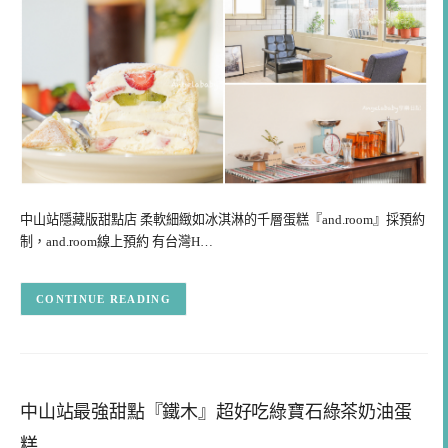
中山站隱藏版甜點店 柔軟細緻如冰淇淋的千層蛋糕『and.room』採預約
制，and.room線上預約 有台灣H…
CONTINUE READING
中山站最強甜點『鐵木』超好吃綠寶石綠茶奶油蛋
糕