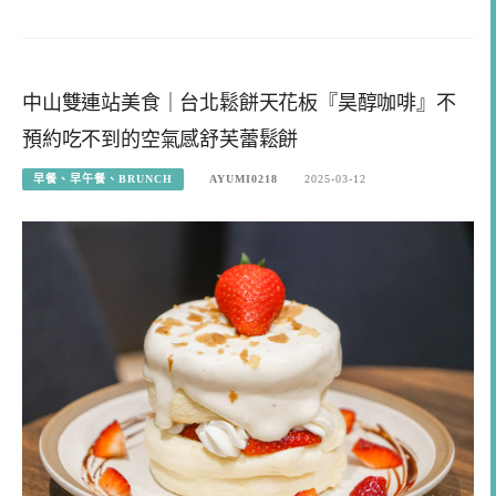
中山雙連站美食｜台北鬆餅天花板『昊醇咖啡』不
預約吃不到的空氣感舒芙蕾鬆餅
早餐、早午餐、BRUNCH
AYUMI0218
2025-03-12