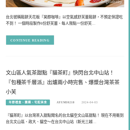
台北號稱鬆餅天花板『昊醇咖啡』以空氣感舒芙蕾鬆餅，不預定保證吃
不到！ 一個時段製作6份舒芙蕾、每人限點一份舒芙…
CONTINUE READING
文山區人氣茶甜點『貓茶町』快閃台北中山站！
『包種茶千層派』出爐兩小時完售、爆漿台灣茶茶
小芙
年節禮盒、團購、宅配美食
AYUMI0218
2024-04-03
『貓茶町』以台灣茶入甜點聞名的台北貓空文山區甜點！ 現在不用衝到
台北文山區、政大、貓空～在台北中山站（新光三越…