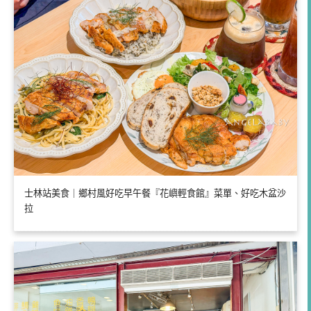
士林站美食｜鄉村風好吃早午餐『花嶼輕食館』菜單、好吃木盆沙
拉