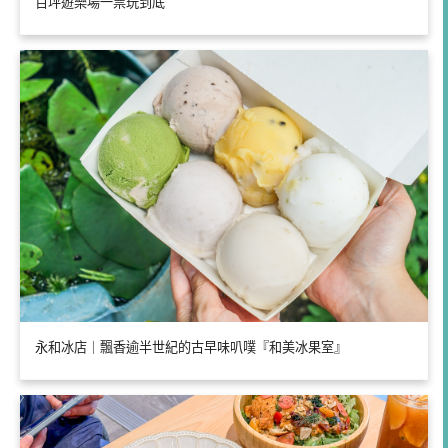
百坪遊樂場一票玩到底
永和冰店｜飄香逾半世紀的古早味叭噗『和美冰果室』