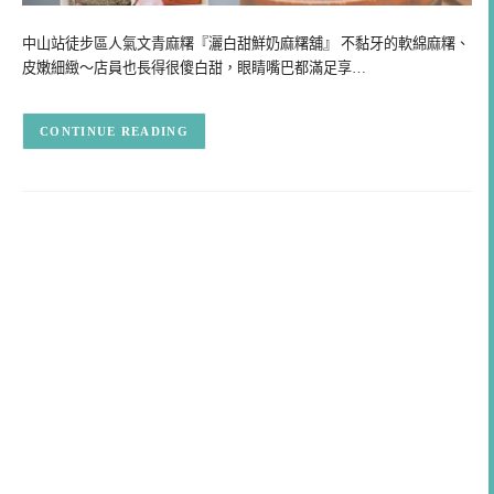
中山站徒步區人氣文青麻糬『灑白甜鮮奶麻糬舖』 不黏牙的軟綿麻糬、
皮嫩細緻～店員也長得很傻白甜，眼睛嘴巴都滿足享…
CONTINUE READING