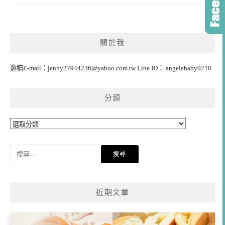
關於我
邀稿E-mail：
jenny27944236@yahoo.com.tw
Line ID： angelababy0218
分類
分
類
搜
尋
關
鍵
近期文章
字: