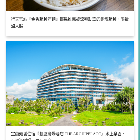
行天宮站『金香豬腳涼麵』鄉民推薦被涼麵耽誤的銷魂豬腳、限量
滷大腸
宜蘭頭城住宿『凱渡廣場酒店 THE ARCHIPELAGO』水上樂園、