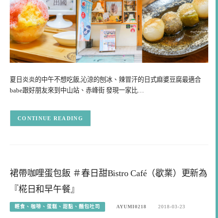
夏日炎炎的中午不想吃飯,沁涼的刨冰、辣冒汗的日式麻婆豆腐最適合
babe跟好朋友來到中山站、赤峰街 發現一家比…
CONTINUE READING
裙帶咖哩蛋包飯 ＃春日甜Bistro Café（歇業）更新為
『椛日和早午餐』
輕食、咖啡、蛋糕、甜點、麵包吐司
AYUMI0218
2018-03-23