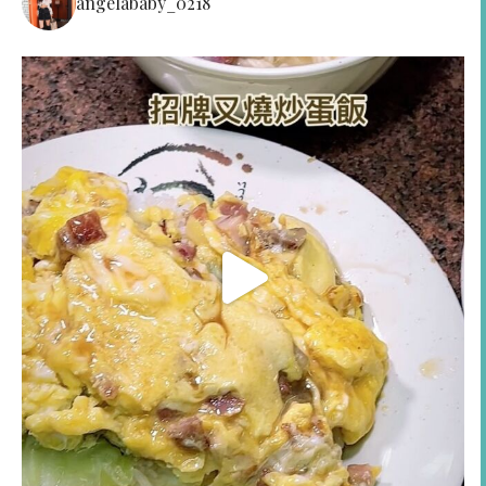
angelababy_0218