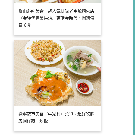
龜山必吃美食｜超人氣排隊老字號麵包店
『金時代專業烘焙』預購金時代、團購傳
奇美食
遼寧夜市美食『牛家村』菜單、超好吃脆
皮蚵仔煎、炒飯