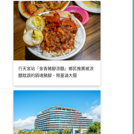
行天宮站『金香豬腳涼麵』鄉民推薦被涼
麵耽誤的銷魂豬腳、限量滷大腸