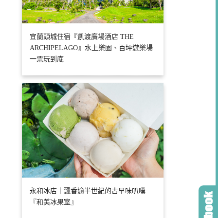
宜蘭頭城住宿『凱渡廣場酒店 THE
ARCHIPELAGO』水上樂園、百坪遊樂場
一票玩到底
永和冰店｜飄香逾半世紀的古早味叭噗
『和美冰果室』