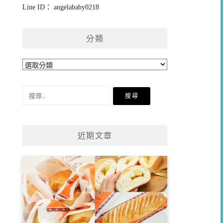
Line ID： angelababy0218
分類
分
類
搜
尋
關
鍵
近期文章
字: