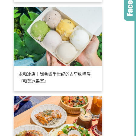
永和冰店｜飄香逾半世紀的古早味叭噗
『和美冰果室』