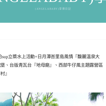
(ANGELABABY)享樂日記
的sup立槳水上活動+日月潭峇里島風情『馥麗溫泉大
城堡、台版青瓦台『地母廟』、西部牛仔風主題露營區
新村』