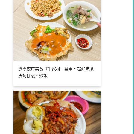
遼寧夜市美食『牛家村』菜單、超好吃脆
皮蚵仔煎、炒飯