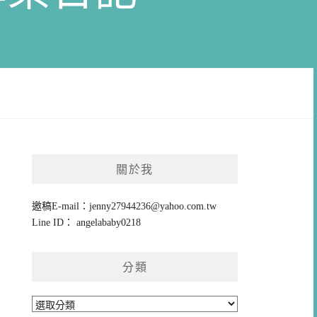
關於我
邀稿E-mail：
jenny27944236@yahoo.com.tw
Line ID： angelababy0218
分類
分