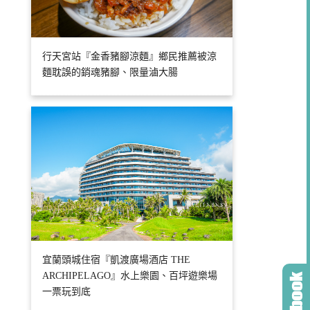
行天宮站『金香豬腳涼麵』鄉民推薦被涼
麵耽誤的銷魂豬腳、限量滷大腸
宜蘭頭城住宿『凱渡廣場酒店 THE
ARCHIPELAGO』水上樂園、百坪遊樂場
一票玩到底