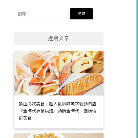
類
搜
尋
關
鍵
近期文章
字:
龜山必吃美食｜超人氣排隊老字號麵包店
『金時代專業烘焙』預購金時代、團購傳
奇美食