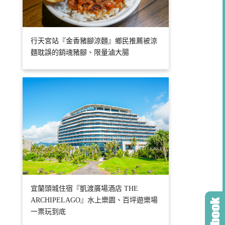
行天宮站『金香豬腳涼麵』鄉民推薦被涼
麵耽誤的銷魂豬腳、限量滷大腸
宜蘭頭城住宿『凱渡廣場酒店 THE
ARCHIPELAGO』水上樂園、百坪遊樂場
一票玩到底