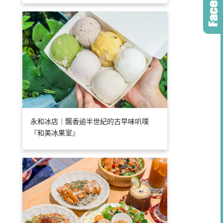
永和冰店｜飄香逾半世紀的古早味叭噗
『和美冰果室』