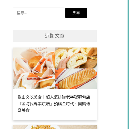
類
搜
尋
關
鍵
近期文章
字:
龜山必吃美食｜超人氣排隊老字號麵包店
『金時代專業烘焙』預購金時代、團購傳
奇美食