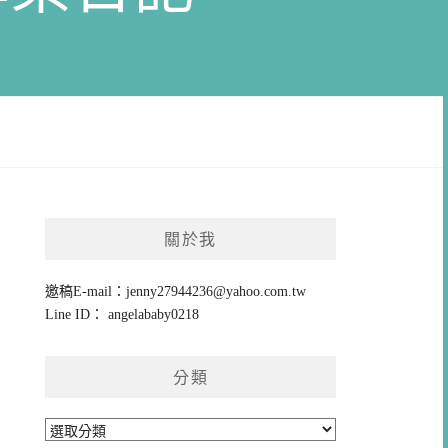
關於我
邀稿E-mail：
jenny27944236@yahoo.com.tw
Line ID： angelababy0218
分類
分