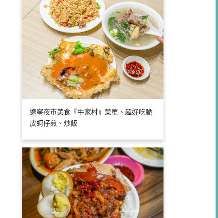
遼寧夜市美食『牛家村』菜單、超好吃脆
皮蚵仔煎、炒飯