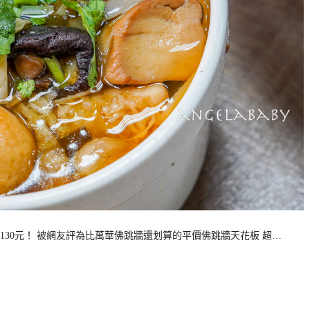
30元！ 被網友評為比萬華佛跳牆還划算的平價佛跳牆天花板 超…