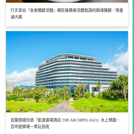
行天宮站『金香豬腳涼麵』鄉民推薦被涼麵耽誤的銷魂豬腳、限量
滷大腸
宜蘭頭城住宿『凱渡廣場酒店 THE ARCHIPELAGO』水上樂園、
百坪遊樂場一票玩到底