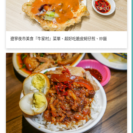
遼寧夜市美食『牛家村』菜單、超好吃脆皮蚵仔煎、炒飯