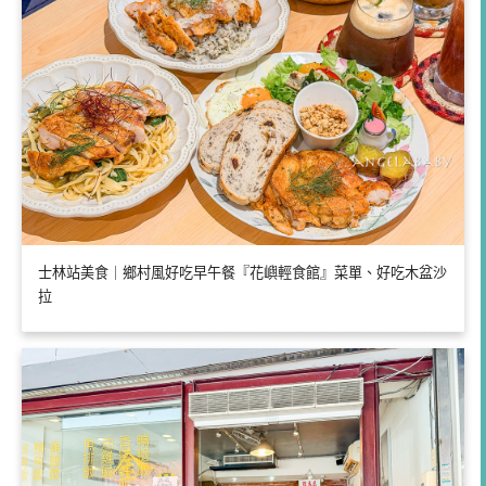
士林站美食｜鄉村風好吃早午餐『花嶼輕食館』菜單、好吃木盆沙
拉