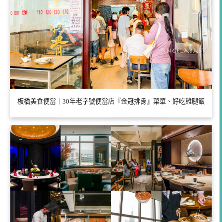
板橋美食便當｜30年老字號便當店『金冠排骨』菜單、好吃雞腿飯