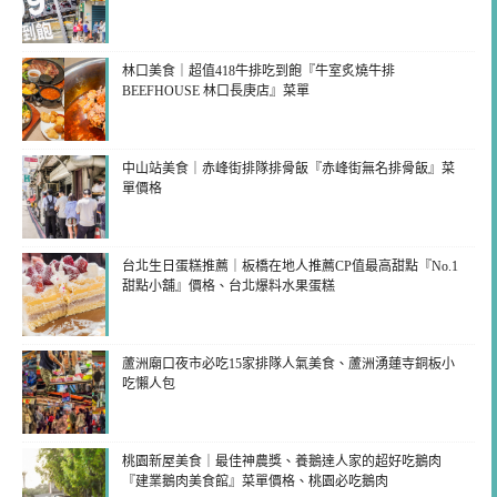
林口美食｜超值418牛排吃到飽『牛室炙燒牛排
BEEFHOUSE 林口長庚店』菜單
中山站美食｜赤峰街排隊排骨飯『赤峰街無名排骨飯』菜
單價格
台北生日蛋糕推薦｜板橋在地人推薦CP值最高甜點『No.1
甜點小舖』價格、台北爆料水果蛋糕
蘆洲廟口夜市必吃15家排隊人氣美食、蘆洲湧蓮寺銅板小
吃懶人包
桃園新屋美食｜最佳神農獎、養鵝達人家的超好吃鵝肉
『建業鵝肉美食館』菜單價格、桃園必吃鵝肉