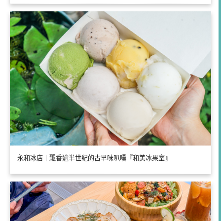
永和冰店｜飄香逾半世紀的古早味叭噗『和美冰果室』