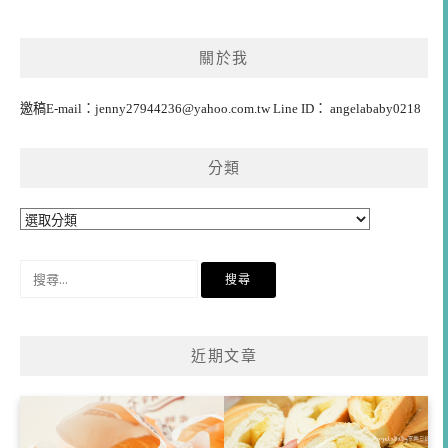
關於我
邀稿E-mail：
jenny27944236@yahoo.com.tw
Line ID： angelababy0218
分類
分
類
搜
尋
關
鍵
近期文章
字: