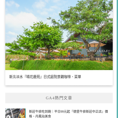
新北淡水『晴花鹿苑』日式庭院景觀咖啡、菜單
GA4熱門文章
新莊牛排吃到飽｜平日99元起『德堡牛排新莊中正店』價
格、丹鳳站美食