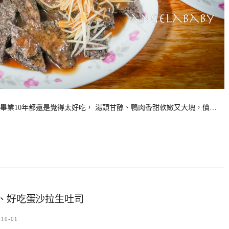
畢業10年都還是覺得太好吃， 湯頭甘醇、鴨肉香甜軟嫩又大塊，價…
薦、好吃蛋沙拉生吐司
-10-01