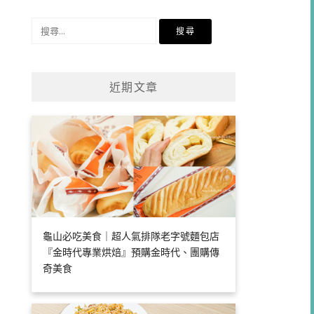
類
搜
尋
關
鍵
近期文章
字:
龜山必吃美食｜超人氣排隊老字號麵包店
『金時代專業烘焙』預購金時代、團購傳
奇美食