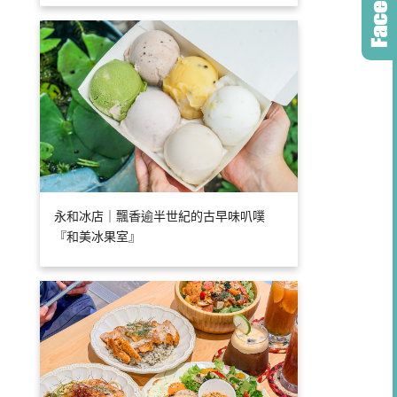
永和冰店｜飄香逾半世紀的古早味叭噗
『和美冰果室』