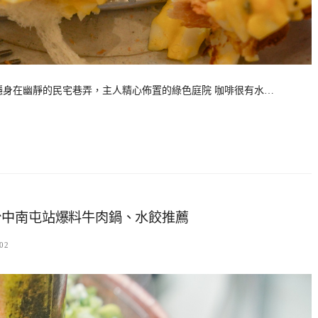
』隱身在幽靜的民宅巷弄，主人精心佈置的綠色庭院 咖啡很有水…
台中南屯站爆料牛肉鍋、水餃推薦
02