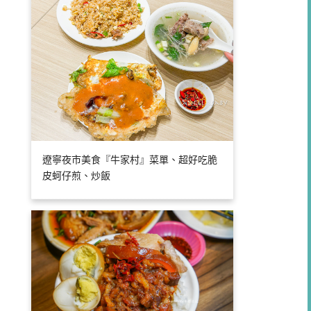
遼寧夜市美食『牛家村』菜單、超好吃脆
皮蚵仔煎、炒飯