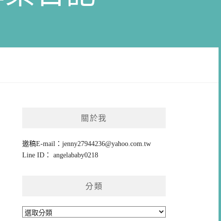
關於我
邀稿E-mail：
jenny27944236@yahoo.com.tw
Line ID： angelababy0218
分類
分