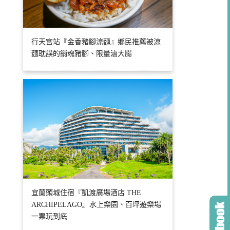
行天宮站『金香豬腳涼麵』鄉民推薦被涼
麵耽誤的銷魂豬腳、限量滷大腸
宜蘭頭城住宿『凱渡廣場酒店 THE
ARCHIPELAGO』水上樂園、百坪遊樂場
一票玩到底