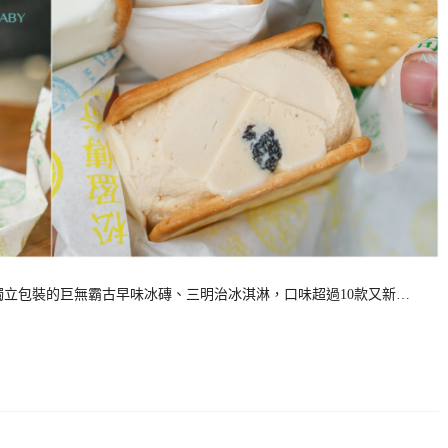
獨立包裝的巨無霸古早味冰磚、三明治冰淇淋，口味超過10款又新…