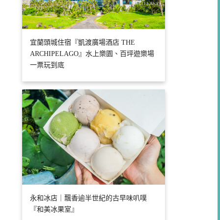
宜蘭頭城住宿『凱渡廣場酒店 THE
ARCHIPELAGO』水上樂園、百坪遊樂場
一票玩到底
永和冰店｜飄香逾半世紀的古早味叭噗
『和美冰果室』