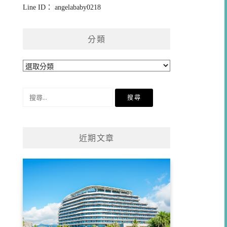
Line ID： angelababy0218
分類
分
類
搜
尋
關
鍵
近期文章
字: