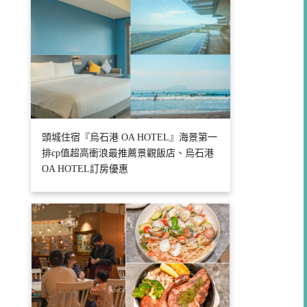
頭城住宿『烏石港 OA HOTEL』海景第一
排cp值超高衝浪最推薦景觀飯店、烏石港
OA HOTEL訂房優惠