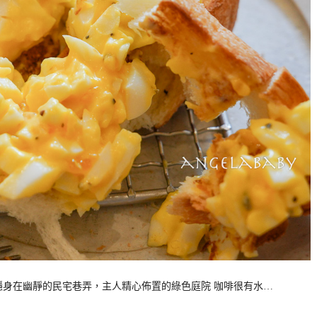
』隱身在幽靜的民宅巷弄，主人精心佈置的綠色庭院 咖啡很有水…