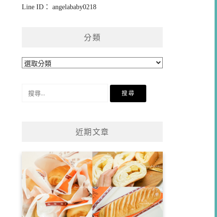
Line ID： angelababy0218
分類
分
類
搜
尋
關
鍵
近期文章
字: