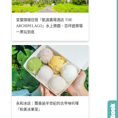
宜蘭頭城住宿『凱渡廣場酒店 THE
ARCHIPELAGO』水上樂園、百坪遊樂場
一票玩到底
永和冰店｜飄香逾半世紀的古早味叭噗
『和美冰果室』