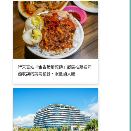
行天宮站『金香豬腳涼麵』鄉民推薦被涼
麵耽誤的銷魂豬腳、限量滷大腸