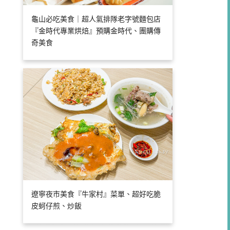
龜山必吃美食｜超人氣排隊老字號麵包店
『金時代專業烘焙』預購金時代、團購傳
奇美食
遼寧夜市美食『牛家村』菜單、超好吃脆
皮蚵仔煎、炒飯