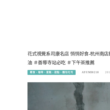
花式視覺系司康名店 悄悄好食-杭州南店
油 ＃善導寺站必吃 ＃下午茶推薦
AYUMI0218
201
輕食、咖啡、蛋糕、甜點、麵包吐司