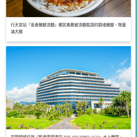
行天宮站『金香豬腳涼麵』鄉民推薦被涼麵耽誤的銷魂豬腳、限量
滷大腸