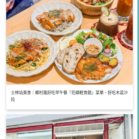
士林站美食｜鄉村風好吃早午餐『花嶼輕食館』菜單、好吃木盆沙
拉