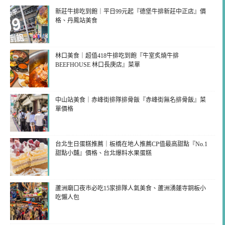
新莊牛排吃到飽｜平日99元起『德堡牛排新莊中正店』價
格、丹鳳站美食
林口美食｜超值418牛排吃到飽『牛室炙燒牛排
BEEFHOUSE 林口長庚店』菜單
中山站美食｜赤峰街排隊排骨飯『赤峰街無名排骨飯』菜
單價格
台北生日蛋糕推薦｜板橋在地人推薦CP值最高甜點『No.1
甜點小舖』價格、台北爆料水果蛋糕
蘆洲廟口夜市必吃15家排隊人氣美食、蘆洲湧蓮寺銅板小
吃懶人包