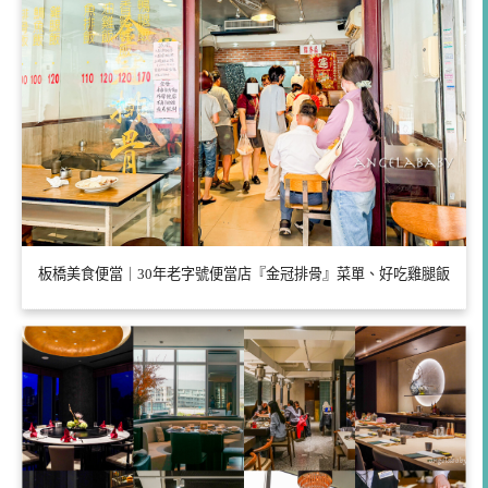
板橋美食便當｜30年老字號便當店『金冠排骨』菜單、好吃雞腿飯