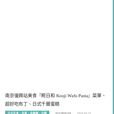
南京復興站美食『糀日和 Kouji Wafu Pasta』菜單、
超好吃布丁、日式千層蛋糕
日式定食、丼飯、烏龍麵、拉麵
AYUMI0218
2026-05-22