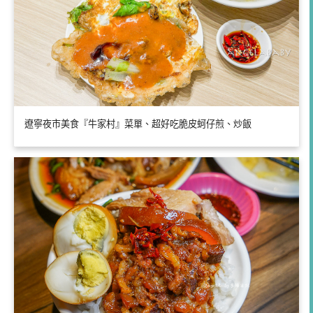
遼寧夜市美食『牛家村』菜單、超好吃脆皮蚵仔煎、炒飯