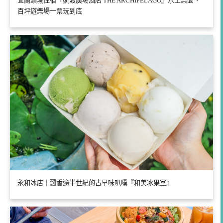
宜蘭頭城住宿『凱渡廣場酒店 THE ARCHIPELAGO』水上樂園、
百坪遊樂場一票玩到底
永和冰店｜飄香逾半世紀的古早味叭噗『和美冰果室』