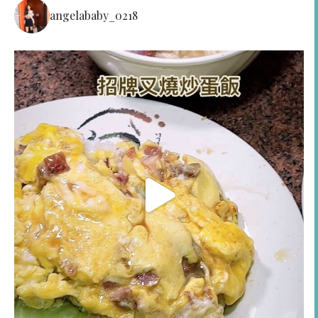
angelababy_0218