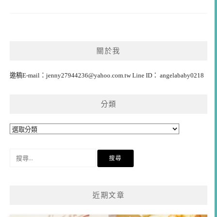
關於我
邀稿E-mail：
jenny27944236@yahoo.com.tw
Line ID： angelababy0218
分類
分
類
搜
尋
關
鍵
近期文章
字: