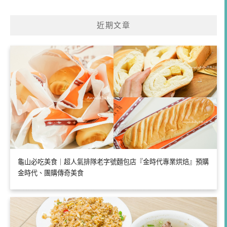
關
鍵
近期文章
字:
龜山必吃美食｜超人氣排隊老字號麵包店『金時代專業烘焙』預購
金時代、團購傳奇美食