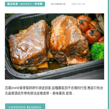
飯店美食、BUFFET、吃到飽
AYUMI0218
2021-07-16
百萬BMＷ豪車幫妳把牛排送到家,這種霸氣到不合理的行徑 應該只有台
北晶華酒店外帶有辦法這樣虛榮、美味兼具 疫情…
CONTINUE READING