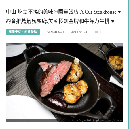
中山 屹立不搖的美味@國賓飯店 A Cut Steakhouse ♥
約會推薦氣氛餐廳:美國極黑金牌和牛菲力牛排 ♥
高價牛排、約會餐廳
AYUMI0218
2016-04-11
4