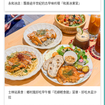
永和冰店｜飄香逾半世紀的古早味叭噗『和美冰果室』
士林站美食｜鄉村風好吃早午餐『花嶼輕食館』菜單、好吃木盆沙
拉