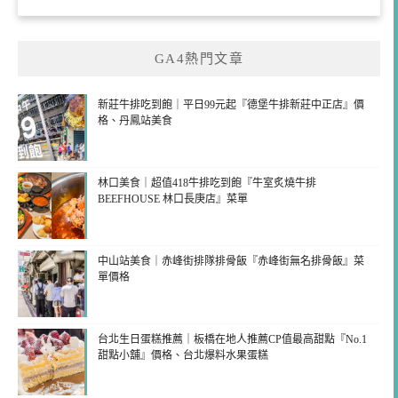
GA4熱門文章
新莊牛排吃到飽｜平日99元起『德堡牛排新莊中正店』價
格、丹鳳站美食
林口美食｜超值418牛排吃到飽『牛室炙燒牛排
BEEFHOUSE 林口長庚店』菜單
中山站美食｜赤峰街排隊排骨飯『赤峰街無名排骨飯』菜
單價格
台北生日蛋糕推薦｜板橋在地人推薦CP值最高甜點『No.1
甜點小舖』價格、台北爆料水果蛋糕