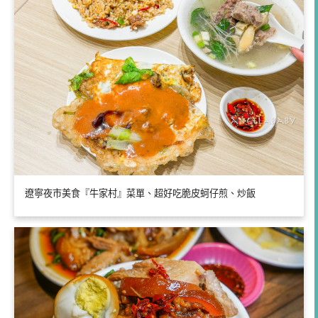
遼寧夜市美食『牛家村』菜單、超好吃脆皮蚵仔煎、炒飯