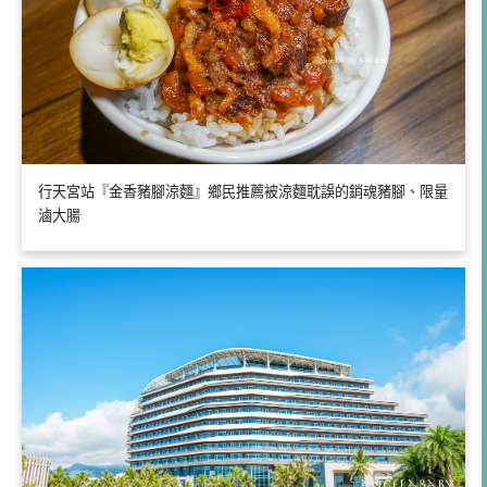
行天宮站『金香豬腳涼麵』鄉民推薦被涼麵耽誤的銷魂豬腳、限量
滷大腸