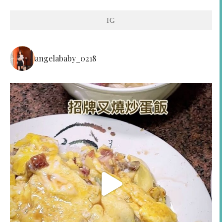
IG
angelababy_0218