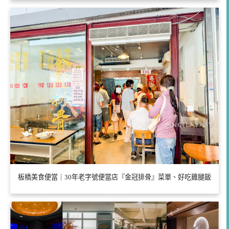
板橋美食便當｜30年老字號便當店『金冠排骨』菜單、好吃雞腿飯