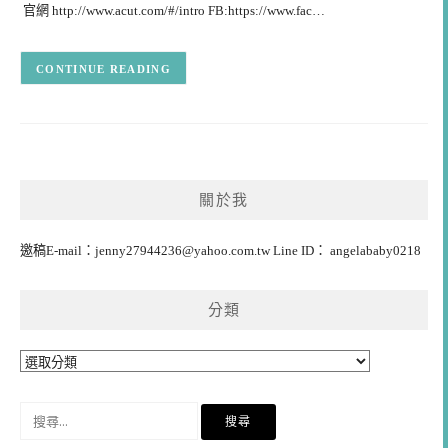
官網 http://www.acut.com/#/intro FB:https://www.fac…
CONTINUE READING
關於我
邀稿E-mail：
jenny27944236@yahoo.com.tw
Line ID： angelababy0218
分類
分
類
搜
尋