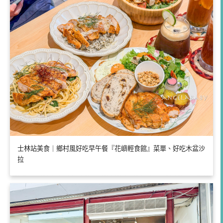
士林站美食｜鄉村風好吃早午餐『花嶼輕食館』菜單、好吃木盆沙
拉