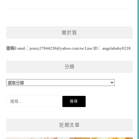
關於我
邀稿E-mail：
jenny27944236@yahoo.com.tw
Line ID： angelababy0218
分類
分
類
搜
尋
關
鍵
近期文章
字: