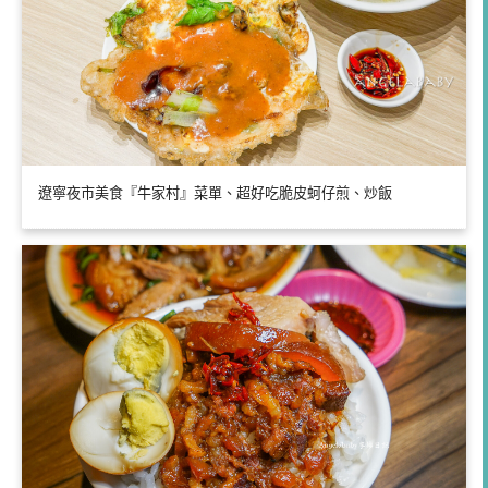
遼寧夜市美食『牛家村』菜單、超好吃脆皮蚵仔煎、炒飯