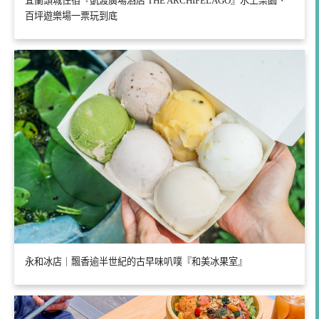
宜蘭頭城住宿『凱渡廣場酒店 THE ARCHIPELAGO』水上樂園、
百坪遊樂場一票玩到底
永和冰店｜飄香逾半世紀的古早味叭噗『和美冰果室』