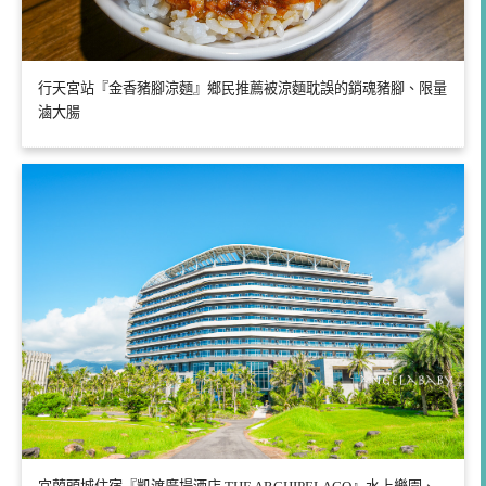
行天宮站『金香豬腳涼麵』鄉民推薦被涼麵耽誤的銷魂豬腳、限量
滷大腸