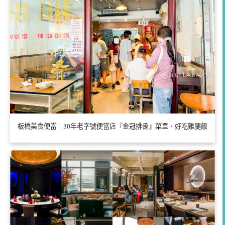
板橋美食便當｜30年老字號便當店『金冠排骨』菜單、好吃雞腿飯