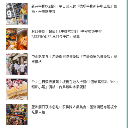
新莊牛排吃到飽｜平日99元起『德堡牛排新莊中正店』價
格、丹鳳站美食
林口美食｜超值418牛排吃到飽『牛室炙燒牛排
BEEFHOUSE 林口長庚店』菜單
中山站美食｜赤峰街排隊排骨飯『赤峰街無名排骨飯』菜
單價格
台北生日蛋糕推薦｜板橋在地人推薦CP值最高甜點『No.1
甜點小舖』價格、台北爆料水果蛋糕
蘆洲廟口夜市必吃15家排隊人氣美食、蘆洲湧蓮寺銅板小
吃懶人包